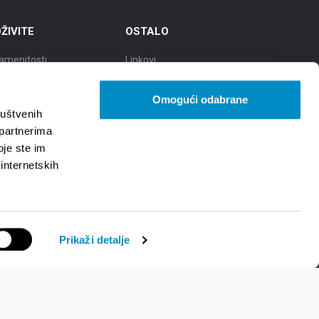
ŽIVITE
OSTALO
amenitosti
Linkovi
eti
TZGS
Omogući odabrane
ad kulture
Cookie policy
ruštvenih
 partnerima
ad gastronomije
Zaštita osobnih podataka -
oje ste im
GDPR
 internetskih
d prirodnih ljepota
Prikaži detalje