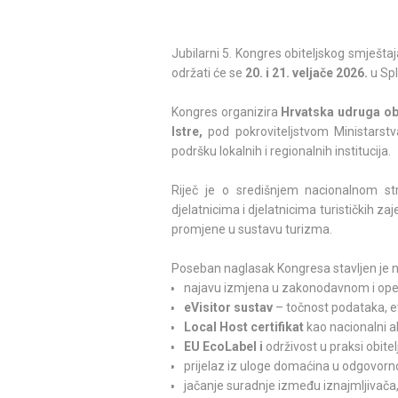
Jubilarni 5. Kongres obiteljskog smještaj
održati će se
20. i 21. veljače 2026.
u Spl
Kongres organizira
Hrvatska udruga ob
Istre,
pod pokroviteljstvom Ministarstv
podršku lokalnih i regionalnih institucija.
Riječ je o središnjem nacionalnom st
djelatnicima i djelatnicima turističkih z
promjene u sustavu turizma.
Poseban naglasak Kongresa stavljen je n
najavu izmjena u zakonodavnom i opera
eVisitor sustav
– točnost podataka, ev
Local Host certifikat
kao nacionalni al
EU EcoLabel i
održivost u praksi obite
prijelaz iz uloge domaćina u odgovorn
jačanje suradnje između iznajmljivača, t