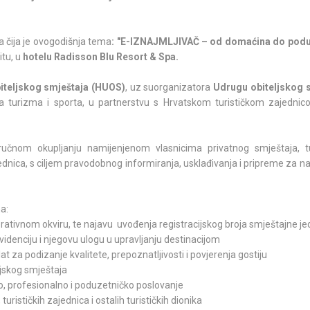
a čija je ovogodišnja tema
: "E-IZNAJMLJIVAČ – od domaćina do podu
itu, u
hotelu Radisson Blu Resort & Spa.
iteljskog smještaja (HUOS)
, uz suorganizatora
Udrugu obiteljskog 
a turizma i sporta, u partnerstvu s Hrvatskom turističkom zajednic
ručnom okupljanju namijenjenom vlasnicima privatnog smještaja, tu
ajednica, s ciljem pravodobnog informiranja, usklađivanja i pripreme za 
a:
tivnom okviru, te najavu uvođenja registracijskog broja smještajne je
idenciju i njegovu ulogu u upravljanju destinacijom
at za podizanje kvalitete, prepoznatljivosti i povjerenja gostiju
ljskog smještaja
o, profesionalno i poduzetničko poslovanje
urističkih zajednica i ostalih turističkih dionika