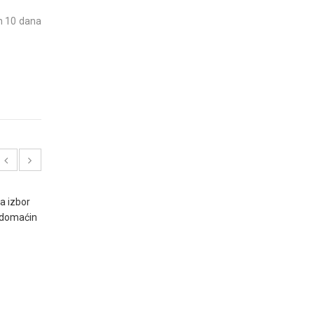
an 10 dana
g