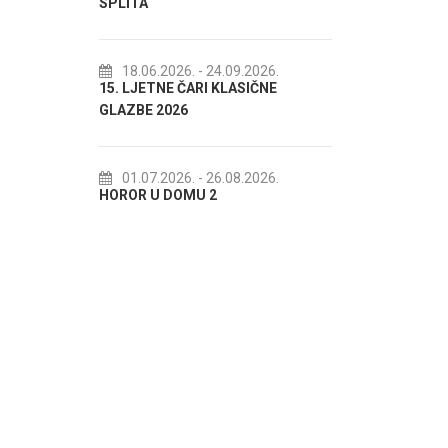
SPLITA
18.07.2026.
- 31.0
Lito po domaću! - p
18.06.2026.
- 24.09.2026.
15. LJETNE ČARI KLASIČNE
akcija Etnografskog
GLAZBE 2026
22.07.2026.
- 27.0
Spli'ski litnji koluri 
01.07.2026.
- 26.08.2026.
HOROR U DOMU 2