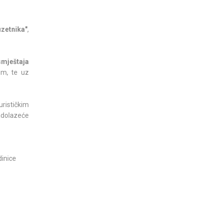
zetnika"
,
smještaja
om, te uz
rističkim
nadolazeće
dinice