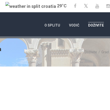
29°C
Twitter
Facebook
YouT
O SPLITU
VODIČ
DOŽIVITE
a
Doživite
/
Grad