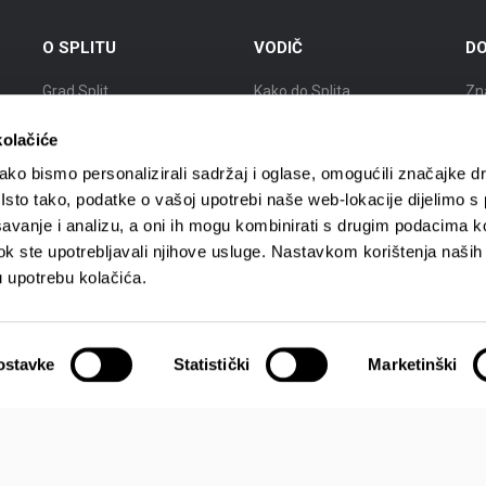
O SPLITU
VODIČ
DO
Grad Split
Kako do Splita
Zn
Položaj
Smještaj
Izl
kolačiće
Kratka povijest
Mobilnost
Gr
ko bismo personalizirali sadržaj i oglase, omogućili značajke d
. Isto tako, podatke o vašoj upotrebi naše web-lokacije dijelimo s
Znameniti Splićani
Turističke agencije
Gr
avanje i analizu, a oni ih mogu kombinirati s drugim podacima k
i dok ste upotrebljavali njihove usluge. Nastavkom korištenja naših
Interaktivna karta Splita
Turistički vodiči
Gra
u upotrebu kolačića.
ostavke
Statistički
Marketinški