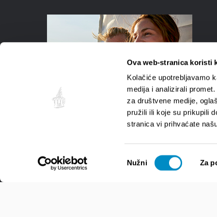
Ova web-stranica koristi 
Kolačiće upotrebljavamo ka
medija i analizirali promet
za društvene medije, oglaš
pružili ili koje su prikupil
stranica vi prihvaćate naš
Odabir
Nužni
Za p
pristanka