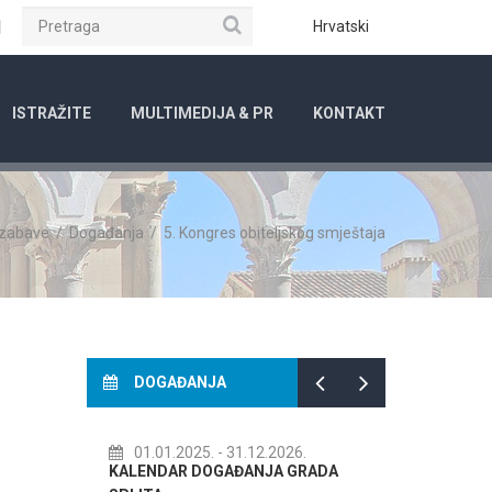
Pretraga
ube
Instagram
Hrvatski
ISTRAŽITE
MULTIMEDIJA & PR
KONTAKT
 zabave
/
Događanja
/
5. Kongres obiteljskog smještaja
DOGAĐANJA
01.01.2025.
- 31.12.2026.
14.07.2026.
- 14.0
KALENDAR DOGAĐANJA GRADA
72. SPLITSKO LJET