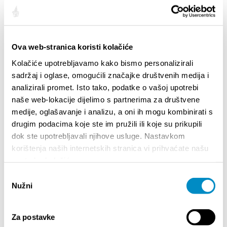
Ova web-stranica koristi kolačiće
Kolačiće upotrebljavamo kako bismo personalizirali
sadržaj i oglase, omogućili značajke društvenih medija i
analizirali promet. Isto tako, podatke o vašoj upotrebi
naše web-lokacije dijelimo s partnerima za društvene
medije, oglašavanje i analizu, a oni ih mogu kombinirati s
STUPA NA SNAGU POČETKOM 2027. - VAŽNA
WELCO
drugim podacima koje ste im pružili ili koje su prikupili
INFORMACIJA – IZDAVANJE REGISTRACIJSKOG
dok ste upotrebljavali njihove usluge. Nastavkom
Your go
BROJA
korištenja naših internetskih stranica vi prihvaćate našu
Dalmat
upotrebu kolačića.
Odabir
Nužni
pristanka
Za postavke