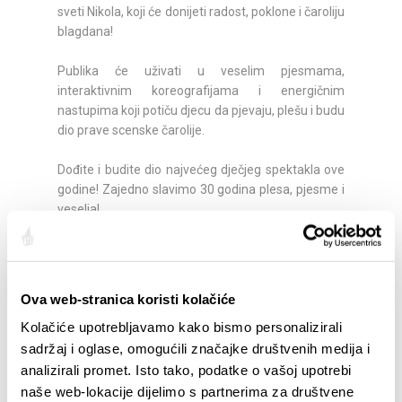
sveti Nikola, koji će donijeti radost, poklone i čaroliju
blagdana!
Publika će uživati u veselim pjesmama,
interaktivnim koreografijama i energičnim
nastupima koji potiču djecu da pjevaju, plešu i budu
dio prave scenske čarolije.
Dođite i budite dio najvećeg dječjeg spektakla ove
godine! Zajedno slavimo 30 godina plesa, pjesme i
veselja!
Ulaznice:
https://shop.adriaticket.com/
Ova web-stranica koristi kolačiće
Podijelite:
Kolačiće upotrebljavamo kako bismo personalizirali
sadržaj i oglase, omogućili značajke društvenih medija i
analizirali promet. Isto tako, podatke o vašoj upotrebi
naše web-lokacije dijelimo s partnerima za društvene