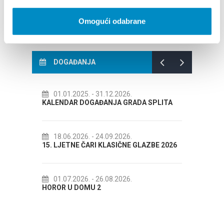
Omogući odabrane
DOGAĐANJA
01.01.2025.
- 31.12.2026.
14.07.20
KALENDAR DOGAĐANJA GRADA SPLITA
72. SPLIT
18.06.2026.
- 24.09.2026.
18.07.20
15. LJETNE ČARI KLASIČNE GLAZBE 2026
Lito po dom
Etnografsk
01.07.2026.
- 26.08.2026.
HOROR U DOMU 2
22.07.20
Spli'ski litn