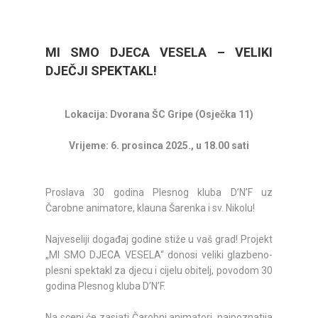
MI SMO DJECA VESELA – VELIKI
DJEČJI SPEKTAKL!
Lokacija: Dvorana ŠC Gripe (Osječka 11)
Vrijeme: 6. prosinca 2025., u 18.00 sati
Proslava 30 godina Plesnog kluba D’N’F uz
Čarobne animatore, klauna Šarenka i sv. Nikolu!
Najveseliji događaj godine stiže u vaš grad! Projekt
„MI SMO DJECA VESELA“ donosi veliki glazbeno-
plesni spektakl za djecu i cijelu obitelj, povodom 30
godina Plesnog kluba D’N’F.
Na sceni će zasjati Čarobni animatori, najpoznatija