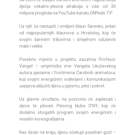
dječja vokalno-plesna atrakcija s više od 30
milijuna pregleda na YouTube kanalu DNFkids TV!
Uz njih će nastupiti i omiljeni klaun Šarenko, jedan
od najpopularnijih klaunova u Hrvatskoj, koji će
svojim šarenim trikovima i smijehom oduševiti
male i velike.
Posebno mjesto u projektu zauzima Profesor
Vangel – umjetničko ime Vangela Likuševskog
autora pjesama i frontmena Čarobnih animatora,
koji svojim energičnim vođenjem i komunikacijom
uspijeva uključiti djecu u pjesmu, ples i pokret.
Uz glavne izvođače, na pozornici će zaplesati i
djeca te plesači Plesnog kluba D’N’F, koji će
dodatno obogatiti program svojim energičnim i
veselim koreografijama.
Kao šećer na kraju, djecu očekuje poseban gost –