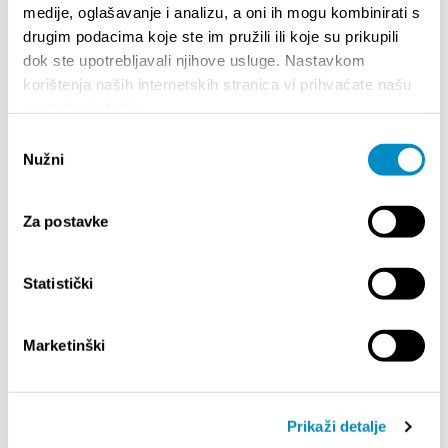
medije, oglašavanje i analizu, a oni ih mogu kombinirati s
ISTAKNUTO
drugim podacima koje ste im pružili ili koje su prikupili
dok ste upotrebljavali njihove usluge. Nastavkom
korištenja naših internetskih stranica vi prihvaćate našu
upotrebu kolačića.
Odabir
Nužni
pristanka
Za postavke
Statistički
STUPA NA SNAGU POČETKOM 2027. - VAŽNA
WELCO
INFORMACIJA – IZDAVANJE REGISTRACIJSKOG
Your go
Marketinški
BROJA
Dalmat
Prikaži detalje