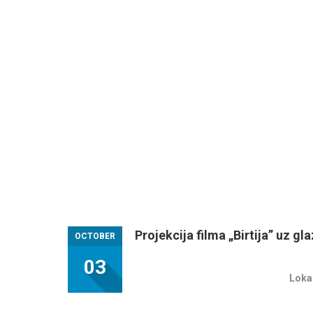
Projekcija filma „Birtija” uz g
OCTOBER
03
Lokac