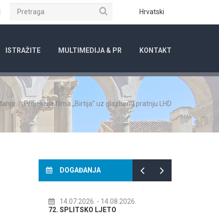
Pretraga
ube
Instagram
Hrvatski
ISTRAŽITE
MULTIMEDIJA & PR
KONTAKT
đanja
/
Projekcija filma „Birtija” uz glazbenu pratnju LHD
DOGAĐANJA
.
14.07.2026.
- 14.08.2026.
01.08.20
RADA
72. SPLITSKO LJETO
Kreativni 