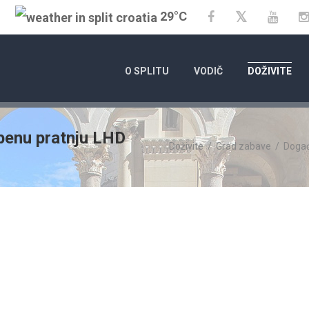
29°C
Twitter
Facebook
YouT
O SPLITU
VODIČ
DOŽIVITE
azbenu pratnju LHD
Doživite
/
Grad zabave
/
Doga
01.01.2025.
- 31.12.2026
KALENDAR DOGAĐANJA G