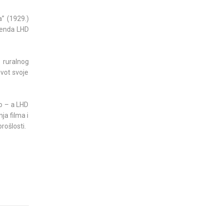
a” (1929.)
 benda LHD
 ruralnog
ivot svoje
no – a LHD
ja filma i
rošlosti.