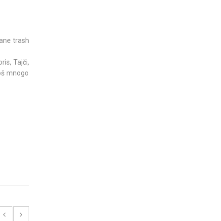
ane trash
is, Tajči,
 još mnogo