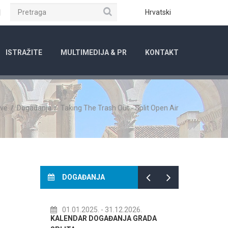
Pretraga
ube
Instagram
Hrvatski
ISTRAŽITE
MULTIMEDIJA & PR
KONTAKT
ave
/
Događanja
/
Taking The Trash Out - Split Open Air
DOGAĐANJA
25.
- 31.12.2026.
14.07.2026.
- 14.08.2026.
 DOGAĐANJA GRADA
72. SPLITSKO LJETO