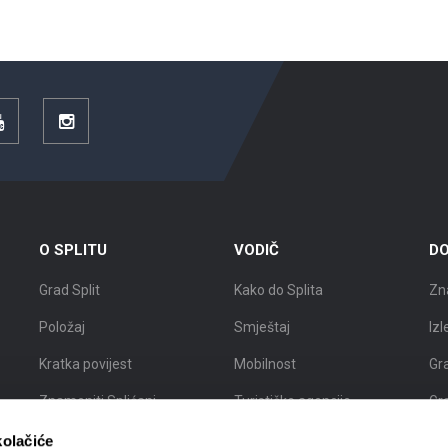
YouTube
Instagram
O SPLITU
VODIČ
DO
Grad Split
Kako do Splita
Zn
Položaj
Smještaj
Izl
Kratka povijest
Mobilnost
Gr
Znameniti Splićani
Turističke agencije
Gr
Interaktivna karta Splita
Turistički vodiči
Gra
kolačiće