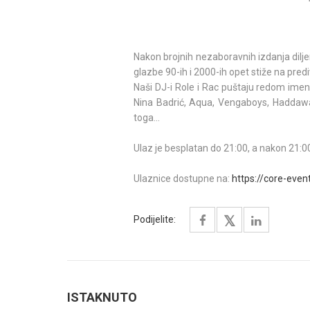
Nakon brojnih nezaboravnih izdanja dilj
glazbe 90-ih i 2000-ih opet stiže na pre
Naši DJ-i Role i Rac puštaju redom imena
Nina Badrić, Aqua, Vengaboys, Haddaway,
toga…
Ulaz je besplatan do 21:00, a nakon 21:0
Ulaznice dostupne na:
https://core-even
Podijelite:
ISTAKNUTO