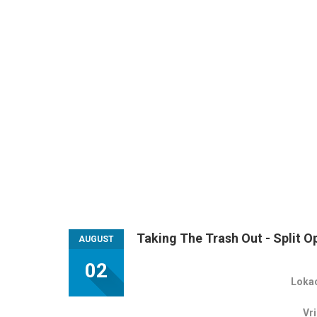
Taking The Trash Out - Split O
AUGUST
02
Lokac
Vr