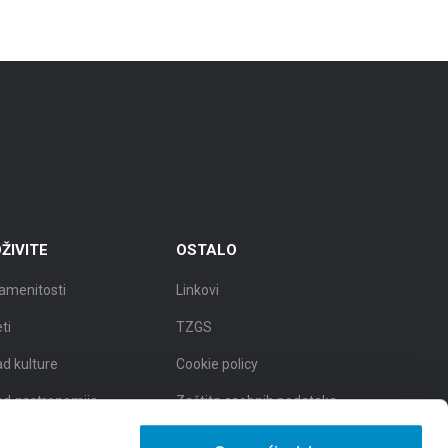
ŽIVITE
OSTALO
amenitosti
Linkovi
eti
TZGS
ad kulture
Cookie policy
ad gastronomije
Zaštita osobnih podataka -
GDPR
d prirodnih ljepota