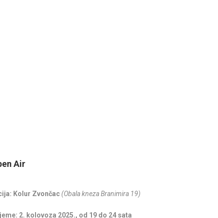
SPLITA
18.06.20
15. LJETNE
GLAZBE 20
01.07.20
HOROR U D
pen Air
ija: Kolur Zvončac
(Obala kneza Branimira 19)
ijeme: 2. kolovoza 2025., od 19 do 24 sata