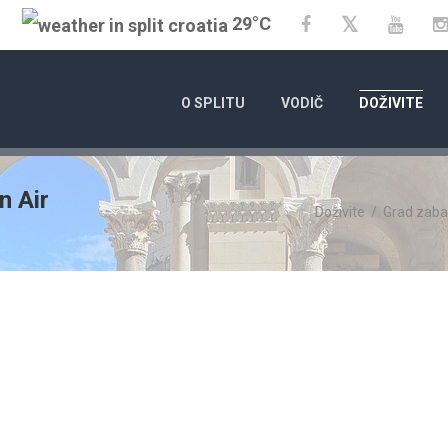
29°C
Twitter
Facebook
YouT
O SPLITU
VODIČ
DOŽIVITE
n Air
Doživite
/
Grad zab
01.01.20
KALENDAR