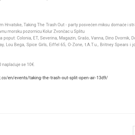
em Hrvatske, Taking The Trash Out - party posvećen miksu domaće i str
divnu morsku pozornicu Kolur Zvončac u Splitu
 poput: Colonia, ET, Severina, Magazin, Grašo, Vanna, Dino Dvornik, Dor
 Lou Bega, Spice Girls, Eiffel 65, O-Zone, t.A.T.u., Britney Spears i
0 naplaćuje se 10€.
t.co/en/events/taking-the-trash-out-split-open-air-13d9/