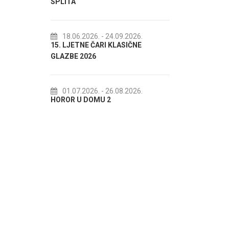
18.07.2026.
- 31.08.2026.
Lito po domaću! - promotivna
26.
- 24.09.2026.
 ČARI KLASIČNE
akcija Etnografskog muzeja
26
22.07.2026.
- 27.09.2026.
Spli'ski litnji koluri 2026
26.
- 26.08.2026.
OMU 2