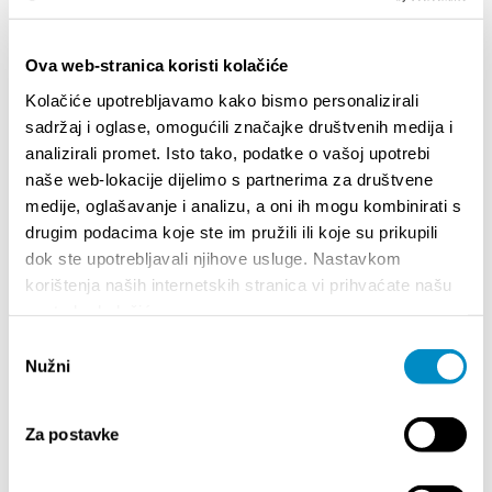
Ova web-stranica koristi kolačiće
Kolačiće upotrebljavamo kako bismo personalizirali
sadržaj i oglase, omogućili značajke društvenih medija i
analizirali promet. Isto tako, podatke o vašoj upotrebi
naše web-lokacije dijelimo s partnerima za društvene
STUPA NA SNAGU POČETKOM 2027. - VAŽNA
WELCO
medije, oglašavanje i analizu, a oni ih mogu kombinirati s
INFORMACIJA – IZDAVANJE REGISTRACIJSKOG
Your go
drugim podacima koje ste im pružili ili koje su prikupili
BROJA
Dalmat
dok ste upotrebljavali njihove usluge. Nastavkom
korištenja naših internetskih stranica vi prihvaćate našu
upotrebu kolačića.
Odabir
Nužni
pristanka
Za postavke
DOGAĐANJA