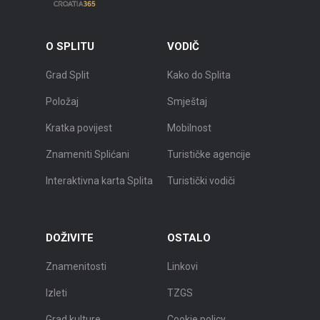
O SPLITU
VODIČ
Grad Split
Kako do Splita
Položaj
Smještaj
Kratka povijest
Mobilnost
Znameniti Splićani
Turističke agencije
Interaktivna karta Splita
Turistički vodiči
DOŽIVITE
OSTALO
Znamenitosti
Linkovi
Izleti
TZGS
Grad kulture
Cookie policy