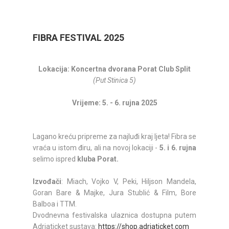
FIBRA FESTIVAL 2025
Lokacija: Koncertna dvorana Porat Club Split
(Put Stinica 5)
Vrijeme: 5. - 6. rujna 2025
Lagano kreću pripreme za najluđi kraj ljeta! Fibra se
vraća u istom điru, ali na novoj lokaciji -
5. i 6. rujna
selimo ispred
kluba Porat.
Izvođači
: Miach, Vojko V, Peki, Hiljson Mandela,
Goran Bare & Majke, Jura Stublić & Film, Bore
Balboa i TTM.
Dvodnevna festivalska ulaznica dostupna putem
Adriaticket sustava:
https://shop.adriaticket.com