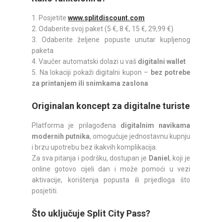
1. Posjetite
www.splitdiscount.com
2. Odaberite svoj paket (5 €, 8 €, 15 €, 29,99 €)
3. Odaberite željene popuste unutar kupljenog
paketa
4. Vaučer automatski dolazi u vaš
digitalni wallet
5. Na lokaciji pokaži digitalni kupon –
bez potrebe
za printanjem ili snimkama zaslona
Originalan koncept za digitalne turiste
Platforma je prilagođena
digitalnim navikama
modernih putnika
, omogućuje jednostavnu kupnju
i brzu upotrebu bez ikakvih komplikacija.
Za sva pitanja i podršku, dostupan je
Daniel
, koji je
online gotovo cijeli dan i može pomoći u vezi
aktivacije, korištenja popusta ili prijedloga što
posjetiti.
Što uključuje Split City Pass?