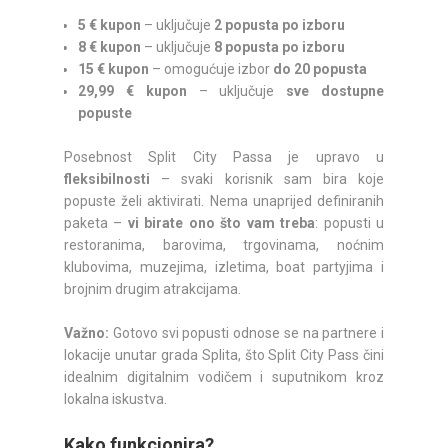
5 € kupon
– uključuje
2 popusta po izboru
8 € kupon
– uključuje
8 popusta po izboru
15 € kupon
– omogućuje izbor
do 20 popusta
29,99 € kupon
– uključuje
sve dostupne
popuste
Posebnost Split City Passa je upravo u
fleksibilnosti
– svaki korisnik sam bira koje
popuste želi aktivirati. Nema unaprijed definiranih
paketa –
vi birate ono što vam treba
: popusti u
restoranima, barovima, trgovinama, noćnim
klubovima, muzejima, izletima, boat partyjima i
brojnim drugim atrakcijama.
Važno:
Gotovo svi popusti odnose se na partnere i
lokacije unutar grada Splita, što Split City Pass čini
idealnim digitalnim vodičem i suputnikom kroz
lokalna iskustva.
Kako funkcionira?