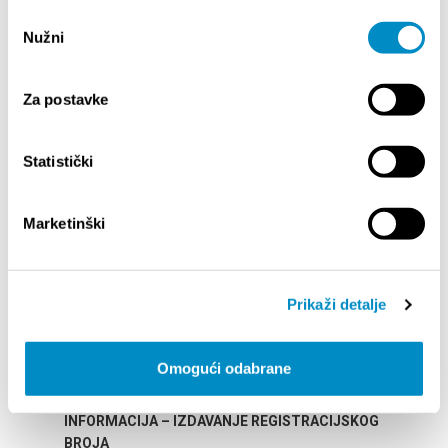
Podijelite:
Odabir
Nužni
pristanka
Za postavke
ISTAKNUTO
Statistički
Marketinški
Prikaži detalje
Omogući odabrane
STUPA NA SNAGU POČETKOM 2027. - VAŽNA
WELCO
INFORMACIJA – IZDAVANJE REGISTRACIJSKOG
Your go
BROJA