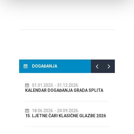
Dalmat
DOGAĐANJA
1.01.2025.
- 31.12.2026.
14.07.2026.
- 14.08.2
ENDAR DOGAĐANJA GRADA SPLITA
72. SPLITSKO LJETO
8.06.2026.
- 24.09.2026.
18.07.2026.
- 31.08.2
LJETNE ČARI KLASIČNE GLAZBE 2026
Lito po domaću! - promo
Etnografskog muzeja