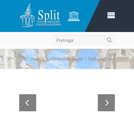
Pretraga
Vodič
/
Korisne informacije
/
Split City Pass