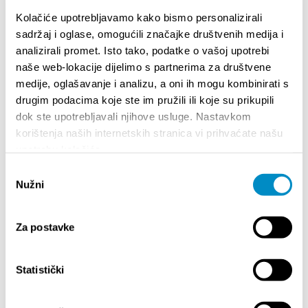
Kolačiće upotrebljavamo kako bismo personalizirali
sadržaj i oglase, omogućili značajke društvenih medija i
STUPA NA SNAGU POČETKOM 2027. - VAŽNA
WELCO
analizirali promet. Isto tako, podatke o vašoj upotrebi
INFORMACIJA – IZDAVANJE REGISTRACIJSKOG
naše web-lokacije dijelimo s partnerima za društvene
Your go
BROJA
medije, oglašavanje i analizu, a oni ih mogu kombinirati s
Dalmat
drugim podacima koje ste im pružili ili koje su prikupili
dok ste upotrebljavali njihove usluge. Nastavkom
korištenja naših internetskih stranica vi prihvaćate našu
upotrebu kolačića.
Odabir
Nužni
pristanka
Za postavke
DOGAĐANJA
Statistički
1.01.2025.
- 31.12.2026.
14.07.2026.
- 14.08.2
ENDAR DOGAĐANJA GRADA SPLITA
72. SPLITSKO LJETO