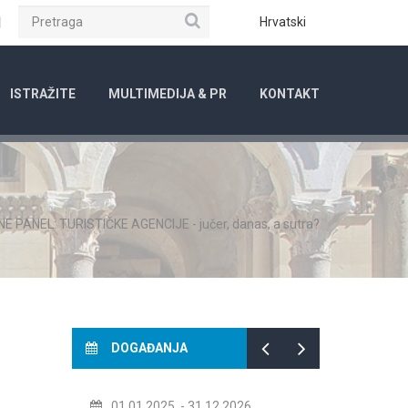
Pretraga
ube
Instagram
Hrvatski
ISTRAŽITE
MULTIMEDIJA & PR
KONTAKT
NE PANEL: TURISTIČKE AGENCIJE - jučer, danas, a sutra?
DOGAĐANJA
01.01.2025.
- 31.12.2026.
14.07.2026.
- 14.08.20