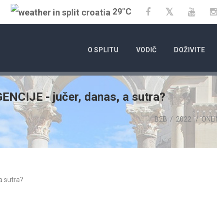
29°C
Twitter
Facebook
YouT
O SPLITU
VODIČ
DOŽIVITE
CIJE - jučer, danas, a sutra?
B2B
/
2022.
/
ONLI