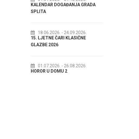
KALENDAR DOGAĐANJA GRADA
72. SPLITSKO LJETO
SPLITA
18.07.2026.
- 31.08.20
Lito po domaću! - promo
18.06.2026.
- 24.09.2026.
15. LJETNE ČARI KLASIČNE
akcija Etnografskog mu
GLAZBE 2026
22.07.2026.
- 27.09.20
Spli'ski litnji koluri 2026
01.07.2026.
- 26.08.2026.
HOROR U DOMU 2