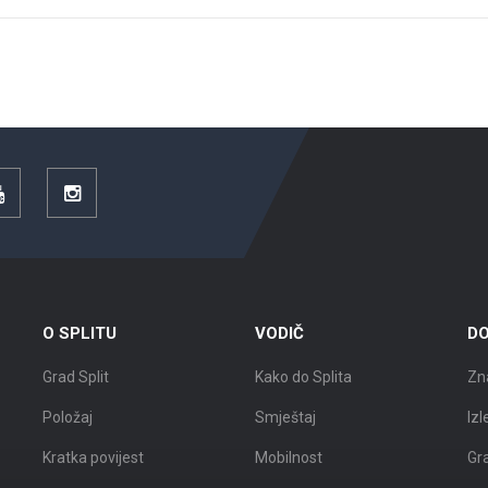
YouTube
Instagram
O SPLITU
VODIČ
DO
Grad Split
Kako do Splita
Zn
Položaj
Smještaj
Izl
Kratka povijest
Mobilnost
Gr