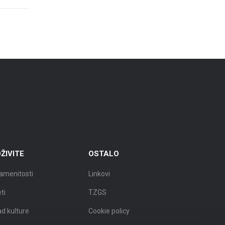
ŽIVITE
OSTALO
amenitosti
Linkovi
eti
TZGS
ad kulture
Cookie policy