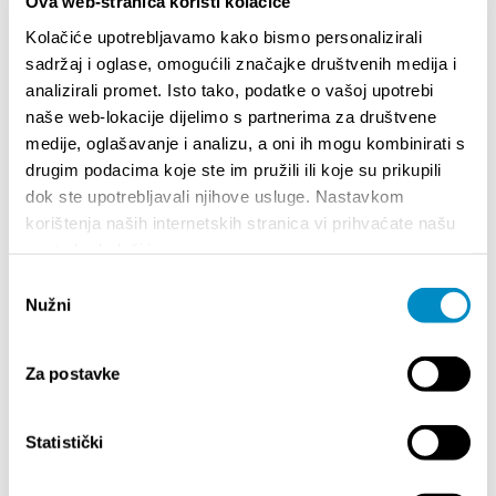
Ova web-stranica koristi kolačiće
INFORMACIJA – IZDAVANJE REGISTRACIJSKOG
Your go
BROJA
Dalmat
Kolačiće upotrebljavamo kako bismo personalizirali
sadržaj i oglase, omogućili značajke društvenih medija i
analizirali promet. Isto tako, podatke o vašoj upotrebi
naše web-lokacije dijelimo s partnerima za društvene
medije, oglašavanje i analizu, a oni ih mogu kombinirati s
drugim podacima koje ste im pružili ili koje su prikupili
dok ste upotrebljavali njihove usluge. Nastavkom
korištenja naših internetskih stranica vi prihvaćate našu
upotrebu kolačića.
DOGAĐANJA
Odabir
Nužni
pristanka
01.01.2025.
- 31.12.2026.
14.
KALENDAR DOGAĐANJA GRADA SPLITA
72. S
Za postavke
Statistički
18.06.2026.
- 24.09.2026.
18.
15. LJETNE ČARI KLASIČNE GLAZBE 2026
Lito p
Etnog