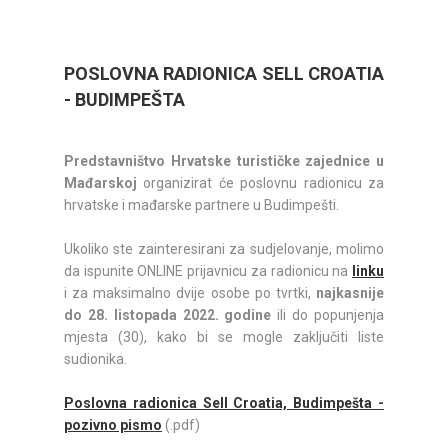
POSLOVNA RADIONICA SELL CROATIA
- BUDIMPEŠTA
Predstavništvo Hrvatske turističke zajednice u
Mađarskoj
organizirat će poslovnu radionicu za
hrvatske i mađarske partnere u Budimpešti.
Ukoliko ste zainteresirani za sudjelovanje, molimo
da ispunite ONLINE prijavnicu za radionicu na
linku
i za maksimalno dvije osobe po tvrtki,
najkasnije
do 28. listopada 2022. godine
ili do popunjenja
mjesta (30), kako bi se mogle zaključiti liste
sudionika.
Poslovna radionica Sell Croatia, Budimpešta -
pozivno pismo
(.pdf)