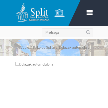
Pretraga
Vodič
/
Kako do Splita
/
Dolazak automobilom