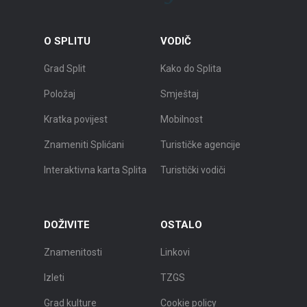
O SPLITU
VODIČ
Grad Split
Kako do Splita
Položaj
Smještaj
Kratka povijest
Mobilnost
Znameniti Splićani
Turističke agencije
Interaktivna karta Splita
Turistički vodiči
DOŽIVITE
OSTALO
Znamenitosti
Linkovi
Izleti
TZGS
Grad kulture
Cookie policy