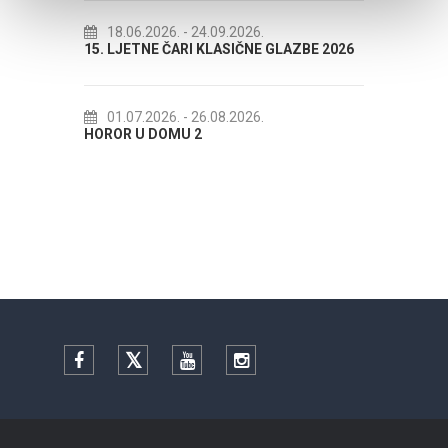
18.06.2026.
- 24.09.2026.
18.07.202
15. LJETNE ČARI KLASIČNE GLAZBE 2026
Lito po doma
Etnografsko
01.07.2026.
- 26.08.2026.
HOROR U DOMU 2
22.07.202
Spli'ski litnji
Facebook
Twitter
YouTube
Instagram