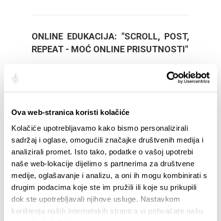
ONLINE EDUKACIJA: "SCROLL, POST,
REPEAT - MOĆ ONLINE PRISUTNOSTI"
Više
Informativna radionica za programe
Ova web-stranica koristi kolačiće
obrazovanja odraslih u sektoru
Kolačiće upotrebljavamo kako bismo personalizirali
turizma
sadržaj i oglase, omogućili značajke društvenih medija i
analizirali promet. Isto tako, podatke o vašoj upotrebi
Više
naše web-lokacije dijelimo s partnerima za društvene
medije, oglašavanje i analizu, a oni ih mogu kombinirati s
drugim podacima koje ste im pružili ili koje su prikupili
Obavijest o otvorenim online
dok ste upotrebljavali njihove usluge. Nastavkom
prijavama za Godišnje hrvatske
korištenja naših internetskih stranica vi prihvaćate našu
turističke nagrade