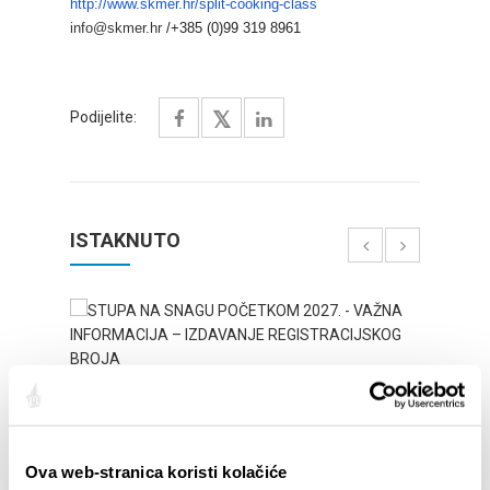
http://www.skmer.hr/split-
cooking-class
info@skmer.hr
/+385 (0)99 319 8961
Podijelite:
ISTAKNUTO
Ova web-stranica koristi kolačiće