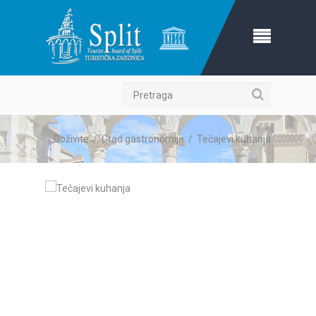
Pretraga
Doživite
/
Grad gastronomije
/
Tečajevi kuhanja