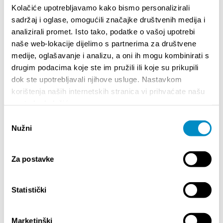
Kolačiće upotrebljavamo kako bismo personalizirali
sadržaj i oglase, omogućili značajke društvenih medija i
STUPA NA SNAGU POČETKOM 2027. - VAŽNA
WELCO
analizirali promet. Isto tako, podatke o vašoj upotrebi
INFORMACIJA – IZDAVANJE REGISTRACIJSKOG
Your go
naše web-lokacije dijelimo s partnerima za društvene
BROJA
Dalmat
medije, oglašavanje i analizu, a oni ih mogu kombinirati s
drugim podacima koje ste im pružili ili koje su prikupili
dok ste upotrebljavali njihove usluge. Nastavkom
korištenja naših internetskih stranica vi prihvaćate našu
upotrebu kolačića.
Odabir
Nužni
pristanka
Za postavke
DOGAĐANJA
Statistički
12.2026.
14.07.2026.
- 14.08.2026.
NJA GRADA SPLITA
72. SPLITSKO LJETO
Marketinški