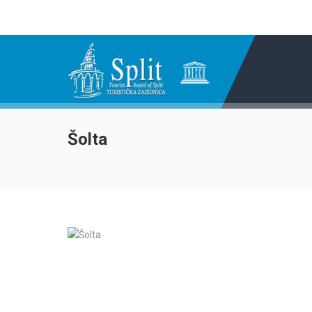
Šolta