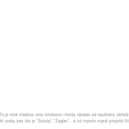
. To je otok maslina, vina, smokava i meda, idealan za nautičare, obitelji
ih uvala, kao što je "Šešula", "Zaglav"... a od mjesta vrijedi posjetiti 