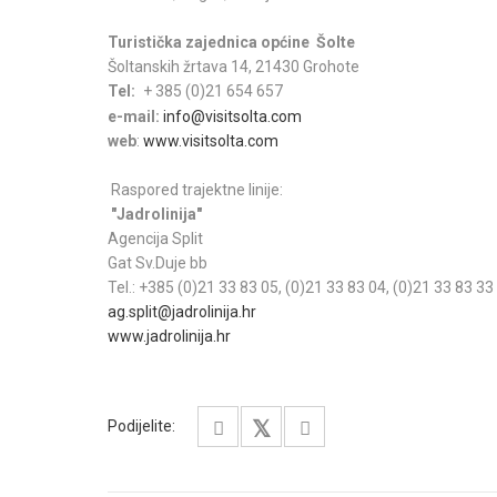
Turistička zajednica općine Šolte
Šoltanskih žrtava 14, 21430 Grohote
Tel:
+ 385 (0)21 654 657
e-mail:
info@visitsolta.com
web
:
www.visitsolta.com
Raspored trajektne linije:
"Jadrolinija"
Agencija Split
Gat Sv.Duje bb
Tel.: +385 (0)21 33 83 05, (0)21 33 83 04, (0)21 33 83 3
ag.split@jadrolinija.hr
www.jadrolinija.hr
Podijelite: