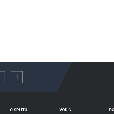
YouTube
Instagram
O SPLITU
VODIČ
DO