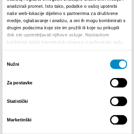
us/hotels/radisson-blu-resort-split-spa
analizirali promet. Isto tako, podatke o vašoj upotrebi
naše web-lokacije dijelimo s partnerima za društvene
medije, oglašavanje i analizu, a oni ih mogu kombinirati s
drugim podacima koje ste im pružili ili koje su prikupili
dok ste upotrebljavali njihove usluge. Nastavkom
korištenja naših internetskih stranica vi prihvaćate našu
upotrebu kolačića.
Odabir
Nužni
pristanka
Za postavke
19 HERITAGE HOTEL
Statistički
Marketinški
Solurat 12, Split
+385 (0)21 720 027
info@heritagehotel19.com