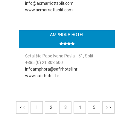
info@acmarriottsplit.com
www.acmarriottsplit.com
AMPHORA HOTEL
Šetalište Pape Ivana Pavla II 51, Split
+385 (0) 21 308 500
infoamphora@safirhoteli.hr
www.safirhoteli.hr
<<
1
2
3
4
5
>>