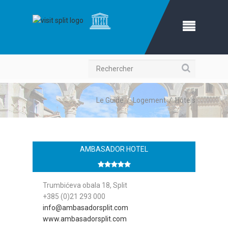
Recherche
Le Guide
/
Logement
/
Hôtels
AMBASADOR HOTEL
Trumbićeva obala 18, Split
+385 (0)21 293 000
info@ambasadorsplit.com
www.ambasadorsplit.com