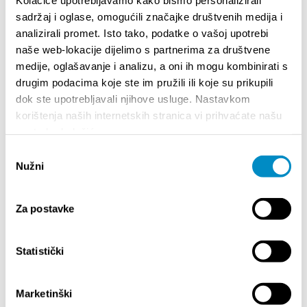
ce genre, venant de presque 120 pays du monde.
sadržaj i oglase, omogućili značajke društvenih medija i
Plus
analizirali promet. Isto tako, podatke o vašoj upotrebi
naše web-lokacije dijelimo s partnerima za društvene
medije, oglašavanje i analizu, a oni ih mogu kombinirati s
FÊTES ET MANIFESTATIONS
drugim podacima koje ste im pružili ili koje su prikupili
dok ste upotrebljavali njihove usluge. Nastavkom
korištenja naših internetskih stranica vi prihvaćate našu
upotrebu kolačića.
Odabir
EVENTS
Nužni
pristanka
14/07/26
- 14/08/26
01
Za postavke
72th SPLIT SUMMER FESTIVAL
Cultu
AUGUS
Statistički
18/07/26
- 31/08/26
CAL
Lito po domaću! - promotivna akcija
01
Etnografskog muzeja
EXHIB
Marketinški