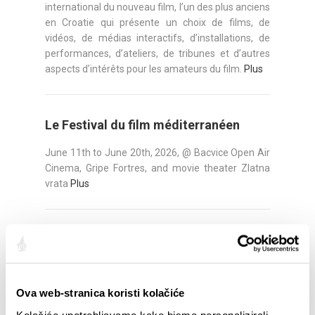
international du nouveau film, l’un des plus anciens
en Croatie qui présente un choix de films, de
vidéos, de médias interactifs, d’installations, de
performances, d’ateliers, de tribunes et d’autres
aspects d’intérêts pour les amateurs du film.
Plus
Le Festival du film méditerranéen
June 11th to June 20th, 2026, @ Bacvice Open Air
Cinema, Gripe Fortres, and movie theater Zlatna
vrata
Plus
Ultra Europe Festival
Festival de musique électronique qui a lieu à Split
au mois de juillet déjà depuis 13 ans. Y participent
Ova web-stranica koristi kolačiće
les meilleures DJ au monde et le festival attire des
dizaines de milliers de jeunes fans des partys de
Kolačiće upotrebljavamo kako bismo personalizirali