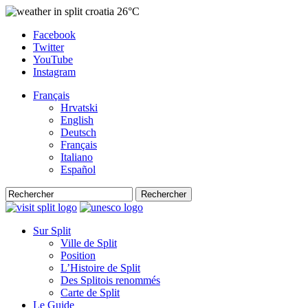
26°C
Facebook
Twitter
YouTube
Instagram
Français
Hrvatski
English
Deutsch
Français
Italiano
Español
Rechercher
Sur Split
Ville de Split
Position
L’Histoire de Split
Des Splitois renommés
Carte de Split
Le Guide