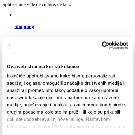
Split est une ville de culture, de la ...
Shopping
Bien que les nombreux magasins et boutiques se trouvent
dans les centres commerciaux, la principale rue pour le
shopping en ville est la rue Marmontova (rue du maréchal
Marmont). Vous y trouverez, outre les grandes marques, tels
que Zara, Beneton, O’Neill, un grand choix de boutiques
avec des produits de la mode croate, des magasins de
Ova web-stranica koristi kolačiće
souvenirs, des pâtisseries…
Plus
Kolačiće upotrebljavamo kako bismo personalizirali
sadržaj i oglase, omogućili značajke društvenih medija i
analizirali promet. Isto tako, podatke o vašoj upotrebi
Activités pour les enfants
naše web-lokacije dijelimo s partnerima za društvene
Plus
medije, oglašavanje i analizu, a oni ih mogu kombinirati s
drugim podacima koje ste im pružili ili koje su prikupili
<<
dok ste upotrebljavali njihove usluge. Nastavkom
1
2
korištenja naših internetskih stranica vi prihvaćate našu
>>
upotrebu kolačića.