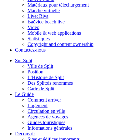
Matériaux pour téléchargement
Marche virtuelle
Live: Riva
Bačvice beach live
Video
Mobile & web applications
Statistiques
Copyright and content ownership
Contactez-nous
Sur Split
Ville de Split
Position
L’Histoire de Split
Des Splitois renommés
Carte de Split
Le Guide
Comment arriver
Logement
Circulation en ville
Agences de voyages
Guides touristiques
Informations générales
Decouvrir
Sites et édifices importants