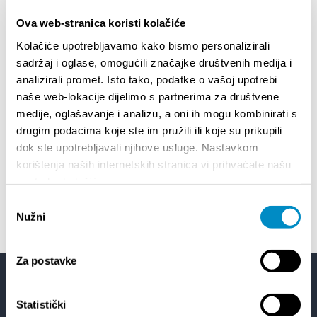
01.01.2025.
- 31.12.2026.
14.
KALENDAR DOGAĐANJA GRADA SPLITA
72. S
Ova web-stranica koristi kolačiće
Kolačiće upotrebljavamo kako bismo personalizirali
sadržaj i oglase, omogućili značajke društvenih medija i
18.06.2026.
- 24.09.2026.
18.
15. LJETNE ČARI KLASIČNE GLAZBE 2026
Lito p
analizirali promet. Isto tako, podatke o vašoj upotrebi
Etnog
naše web-lokacije dijelimo s partnerima za društvene
medije, oglašavanje i analizu, a oni ih mogu kombinirati s
01.07.2026.
- 26.08.2026.
drugim podacima koje ste im pružili ili koje su prikupili
HOROR U DOMU 2
22.
dok ste upotrebljavali njihove usluge. Nastavkom
Spli'sk
korištenja naših internetskih stranica vi prihvaćate našu
upotrebu kolačića.
Odabir
Nužni
pristanka
Za postavke
Facebook
Twitter
YouTube
Instagram
Statistički