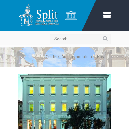
Search
Guide
/
Accommodation
/
Hostels