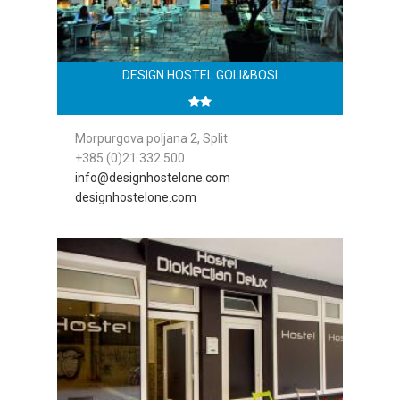
DESIGN HOSTEL GOLI&BOSI
Morpurgova poljana 2, Split
+385 (0)21 332 500
info@designhostelone.com
designhostelone.com