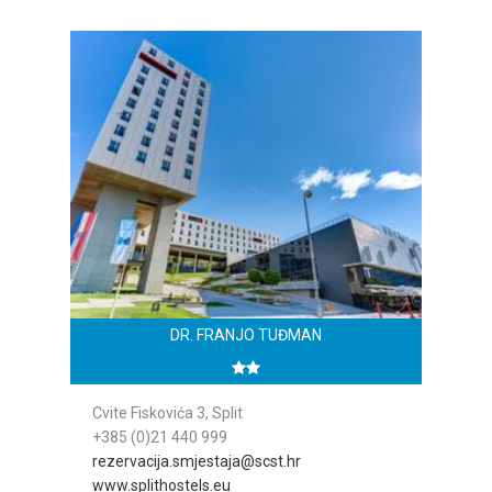
DR. FRANJO TUĐMAN
Cvite Fiskovića 3, Split
+385 (0)21 440 999
rezervacija.smjestaja@scst.hr
www.splithostels.eu