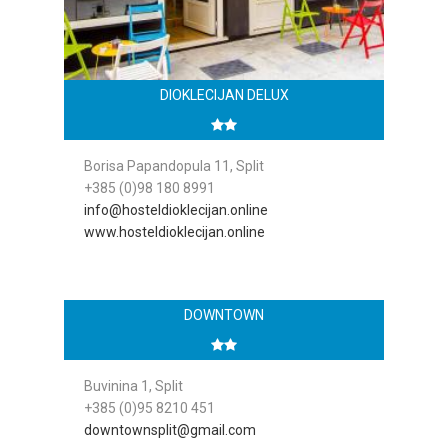
DIOKLECIJAN DELUX
Borisa Papandopula 11, Split
+385 (0)98 180 8991
info@hosteldioklecijan.online
www.hosteldioklecijan.online
DOWNTOWN
Buvinina 1, Split
+385 (0)95 8210 451
downtownsplit@gmail.com