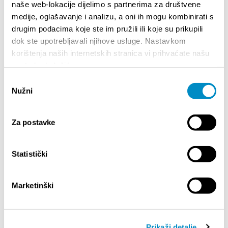
naše web-lokacije dijelimo s partnerima za društvene
medije, oglašavanje i analizu, a oni ih mogu kombinirati s
drugim podacima koje ste im pružili ili koje su prikupili
dok ste upotrebljavali njihove usluge. Nastavkom
EN ROUTE HOSTEL
korištenja naših internetskih stranica vi prihvaćate našu
upotrebu kolačića.
Odabir
Matice Hrvatske 1, Split
Nužni
pristanka
+385 (0)95 370 7044
enroutereservations@gmail.com
www.enroutehostel.com
Za postavke
Statistički
Marketinški
Prikaži detalje