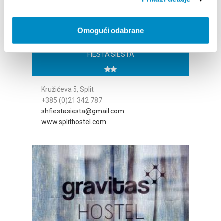
Omogući odabrane
FIESTA SIESTA
Kružićeva 5, Split
+385 (0)21 342 787
shfiestasiesta@gmail.com
www.splithostel.com