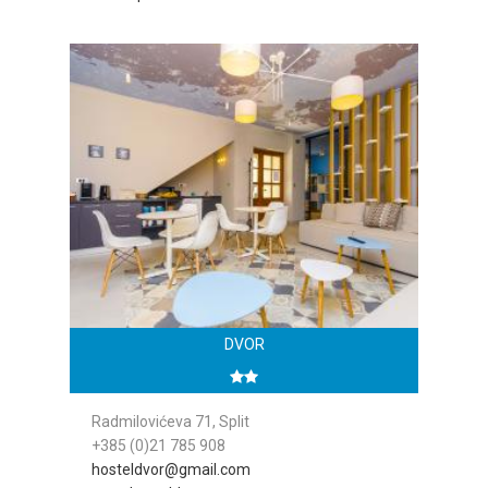
DVOR
Radmilovićeva 71, Split
+385 (0)21 785 908
hosteldvor@gmail.com