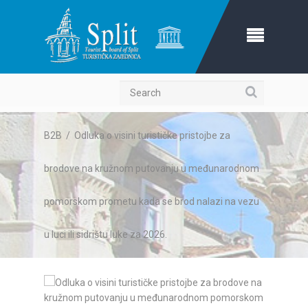
Search
B2B
/
Odluka o visini turističke pristojbe za
brodove na kružnom putovanju u međunarodnom
pomorskom prometu kada se brod nalazi na vezu
u luci ili sidrištu luke za 2026.