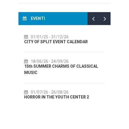
EVENTI
01/01/25
- 31/12/26
14/07/26
- 14
CITY OF SPLIT EVENT CALENDAR
72th SPLIT SUM
18/06/26
- 24/09/26
18/07/26
- 31
15th SUMMER CHARMS OF CLASSICAL
Lito po domaću! 
MUSIC
Etnografskog mu
01/07/26
- 26/08/26
22/07/26
- 27
HORROR IN THE YOUTH CENTER 2
Summer colours o