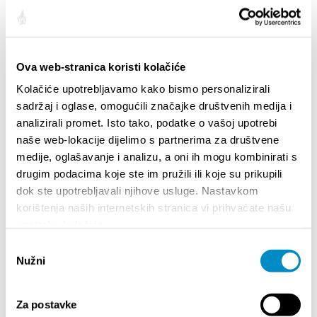
INTERNATIONAL GROUP EXHIBITION:
OVERTOURISM
July 9 - Spetember 8, 2026, @ Multimedia Cultural
Ova web-stranica koristi kolačiće
Centre Split Gallery, Dom mladih Split
Di più
Kolačiće upotrebljavamo kako bismo personalizirali
sadržaj i oglase, omogućili značajke društvenih medija i
analizirali promet. Isto tako, podatke o vašoj upotrebi
Exhibition by Josipa Stojanović:
naše web-lokacije dijelimo s partnerima za društvene
"Atelier+"
medije, oglašavanje i analizu, a oni ih mogu kombinirati s
drugim podacima koje ste im pružili ili koje su prikupili
July 9 - August 23, 2026, @ Museum of Fine Arts
dok ste upotrebljavali njihove usluge. Nastavkom
Di più
korištenja naših internetskih stranica vi prihvaćate našu
upotrebu kolačića.
Odabir
<<
1
2
>>
Nužni
pristanka
Za postavke