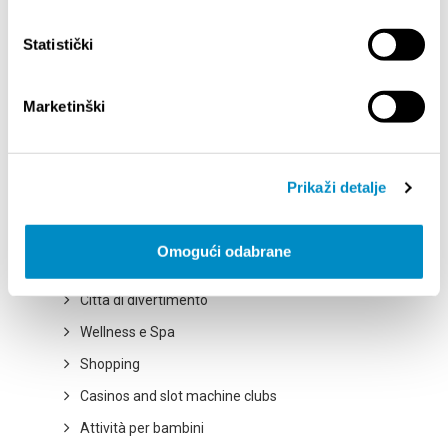
SENTIRE
Statistički
Attrazioni
Marketinški
Percorsi ciclabili
Escursioni
Città della cultura
Prikaži detalje
Città della gastronomia
Città di bellezze naturali
Omogući odabrane
Città dello sport
Città di divertimento
Wellness e Spa
Shopping
Casinos and slot machine clubs
Attività per bambini