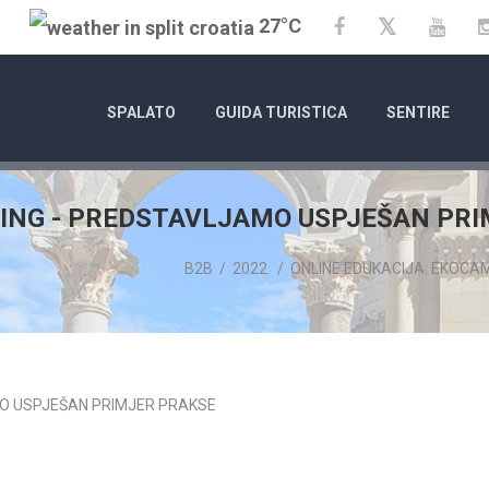
27°C
Twitter
Facebook
YouT
SPALATO
GUIDA TURISTICA
SENTIRE
PING - PREDSTAVLJAMO USPJEŠAN PR
B2B
/
2022.
/
ONLINE EDUKACIJA: EKOCA
01/01/25
- 31/12/26