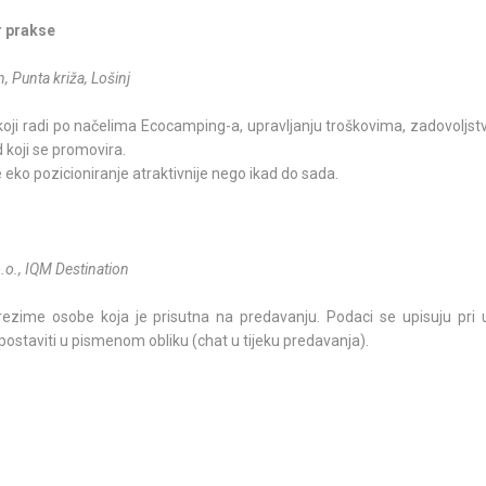
r prakse
, Punta križa, Lošinj
oji radi po načelima Ecocamping-a, upravljanju troškovima, zadovoljstv
 koji se promovira.
 eko pozicioniranje atraktivnije nego ikad do sada.
o.o., IQM Destination
rezime osobe koja je prisutna na predavanju. Podaci se upisuju pri 
postaviti u pismenom obliku (chat u tijeku predavanja).