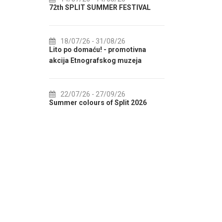
LENDAR
72th SPLIT SUMMER FESTIVAL
Culture HU
IN AUGUST
18/07/26
- 31/08/26
F
Lito po domaću! - promotivna
01/08/2
akcija Etnografskog muzeja
EXHIBITIO
22/07/26
- 27/09/26
01/08/2
ENTER 2
Summer colours of Split 2026
Summer Even