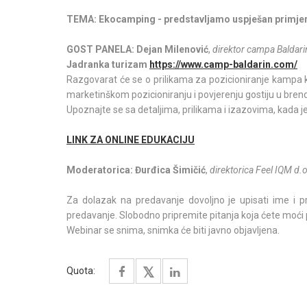
TEMA: Ekocamping - predstavljamo uspješan primje
GOST PANELA:
Dejan Milenović
,
direktor campa Baldarin
Jadranka turizam
https://www.camp-baldarin.com/
Razgovarat će se o prilikama za pozicioniranje kampa k
marketinškom pozicioniranju i povjerenju gostiju u brend
Upoznajte se sa detaljima, prilikama i izazovima, kada je
LINK ZA ONLINE EDUKACIJU
Moderatorica:
Đurđica Šimičić
,
direktorica Feel IQM d.
Za dolazak na predavanje dovoljno je upisati ime i p
predavanje. Slobodno pripremite pitanja koja ćete moći 
Webinar se snima, snimka će biti javno objavljena.
Quota: