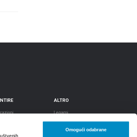
NTIRE
ALTRO
razioni
Legami
cursioni
TZGS
Omogući odabrane
tà della cultura
Cookie policy
ruštvenih