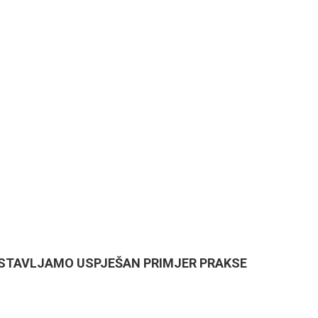
CITY OF SPLIT EVENT CA
18/06/26
- 24/09/26
15th SUMMER CHARMS O
CLASSICAL MUSIC
01/07/26
- 26/08/26
HORROR IN THE YOUTH C
DSTAVLJAMO USPJEŠAN PRIMJER PRAKSE