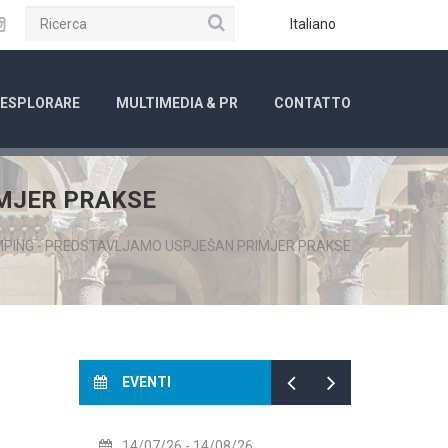
Ricerca
ube
Instagram
Italiano
ESPLORARE
MULTIMEDIA & PR
CONTATTO
IMJER PRAKSE
MPING - PREDSTAVLJAMO USPJEŠAN PRIMJER PRAKSE
EVENTI
14/07/26
- 14/08/26
01/08/2