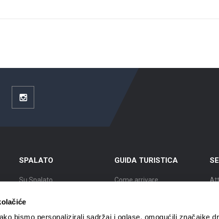
ouTube
Instagram
SPALATO
GUIDA TURISTICA
SE
Su Spalato
Come arrivare
Att
Posizione
Alloggio
Es
kolačiće
Storia di Spalato
Muoversi a Spalato
Cit
ko bismo personalizirali sadržaj i oglase, omogućili značajke d