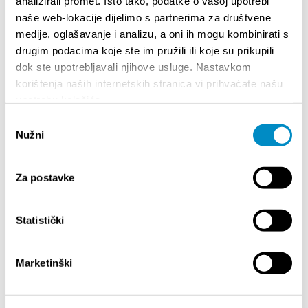
analizirali promet. Isto tako, podatke o vašoj upotrebi
naše web-lokacije dijelimo s partnerima za društvene
medije, oglašavanje i analizu, a oni ih mogu kombinirati s
drugim podacima koje ste im pružili ili koje su prikupili
SALIENTI
dok ste upotrebljavali njihove usluge. Nastavkom
korištenja naših internetskih stranica vi prihvaćate našu
upotrebu kolačića.
Odabir
Nužni
pristanka
Za postavke
Statistički
STUPA NA SNAGU POČETKOM 2027.- VAŽNA
WELCO
Marketinški
INFORMACIJA – IZDAVANJE REGISTRACIJSKOG
Your go
BROJA
Dalmat