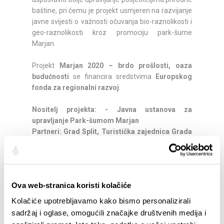
baštine, pri čemu je projekt usmjeren na razvijanje
javne svijesti o važnosti očuvanja bio-raznolikosti i
geo-raznolikosti kroz promociju park-šume
Marjan.
Projekt
Marjan 2020 – brdo prošlosti, oaza
budućnosti
se financira sredstvima
Europskog
fonda za regionalni razvoj
.
Nositelj projekta: - Javna ustanova za
upravljanje Park-šumom Marjan
Partneri: Grad Split, Turistička zajednica Grada
Splita, Splitski sportski sveučilišni savez
Trajanje projekta: 32 mjeseca (svibanj 2018 –
prosinac 2020)
Ukupni budžet projekta: 26,6 milijuna kuna
Ova web-stranica koristi kolačiće
EU sufinanciranje: 15,8 milijuna kuna
Kolačiće upotrebljavamo kako bismo personalizirali
sadržaj i oglase, omogućili značajke društvenih medija i
Quota: