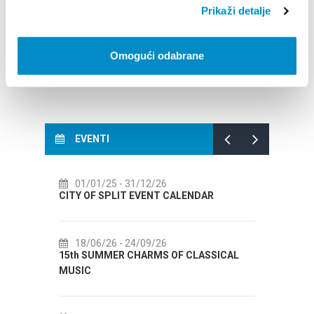
Prikaži detalje
Omogući odabrane
EVENTI
/25
- 31/12/26
14/07/26
- 14/08/26
 SPLIT EVENT CALENDAR
72th SPLIT SUMMER FESTI
/26
- 24/09/26
18/07/26
- 31/08/26
MMER CHARMS OF CLASSICAL
Lito po domaću! - promotivn
Etnografskog muzeja