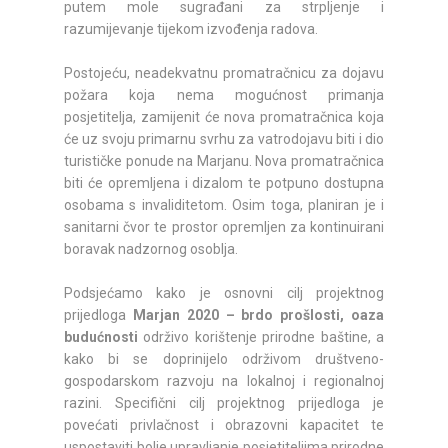
putem mole sugrađani za strpljenje i
razumijevanje tijekom izvođenja radova.
Postojeću, neadekvatnu promatračnicu za dojavu
požara koja nema mogućnost primanja
posjetitelja, zamijenit će nova promatračnica koja
će uz svoju primarnu svrhu za vatrodojavu biti i dio
turističke ponude na Marjanu. Nova promatračnica
biti će opremljena i dizalom te potpuno dostupna
osobama s invaliditetom. Osim toga, planiran je i
sanitarni čvor te prostor opremljen za kontinuirani
boravak nadzornog osoblja.
Podsjećamo kako je osnovni cilj projektnog
prijedloga
Marjan 2020 – brdo prošlosti, oaza
budućnosti
održivo korištenje prirodne baštine, a
kako bi se doprinijelo održivom društveno-
gospodarskom razvoju na lokalnoj i regionalnoj
razini. Specifični cilj projektnog prijedloga je
povećati privlačnost i obrazovni kapacitet te
uspostaviti bolje upravljanje posjetiteljima prirodne