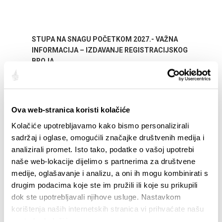
STUPA NA SNAGU POČETKOM 2027.- VAŽNA
WELCO
INFORMACIJA – IZDAVANJE REGISTRACIJSKOG
Your go
BROJA
Dalmat
Ova web-stranica koristi kolačiće
Kolačiće upotrebljavamo kako bismo personalizirali
sadržaj i oglase, omogućili značajke društvenih medija i
analizirali promet. Isto tako, podatke o vašoj upotrebi
naše web-lokacije dijelimo s partnerima za društvene
medije, oglašavanje i analizu, a oni ih mogu kombinirati s
EVENTI
drugim podacima koje ste im pružili ili koje su prikupili
dok ste upotrebljavali njihove usluge. Nastavkom
01/25
- 31/12/26
14/07/26
- 14/08/26
korištenja naših internetskih stranica vi prihvaćate našu
OF SPLIT EVENT CALENDAR
72th SPLIT SUMMER FEST
upotrebu kolačića.