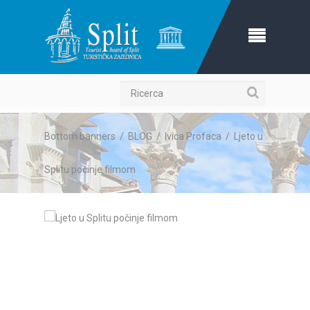
Ricerca
Bottom banners
/
BLOG
/
Ivica Profaca
/
Ljeto u
Splitu počinje filmom