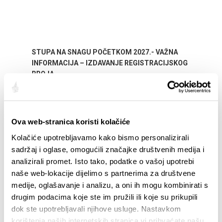
STUPA NA SNAGU POČETKOM 2027.- VAŽNA
WELCO
INFORMACIJA – IZDAVANJE REGISTRACIJSKOG
Your go
BROJA
Dalmat
Ova web-stranica koristi kolačiće
Kolačiće upotrebljavamo kako bismo personalizirali
sadržaj i oglase, omogućili značajke društvenih medija i
analizirali promet. Isto tako, podatke o vašoj upotrebi
naše web-lokacije dijelimo s partnerima za društvene
medije, oglašavanje i analizu, a oni ih mogu kombinirati s
EVENTS
drugim podacima koje ste im pružili ili koje su prikupili
dok ste upotrebljavali njihove usluge. Nastavkom
01/01/25
- 31/12/26
14
korištenja naših internetskih stranica vi prihvaćate našu