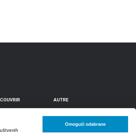
COUVRIR
AUTRE
es et édifices importants
Liens
cursions
TZGS
Omogući odabrane
ruštvenih
le de culture
Cookie policy