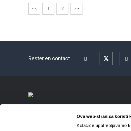
<<
1
2
>>
Rester en contact
Facebook
Twitter
Y
Ova web-stranica koristi 
Kolačiće upotrebljavamo ka