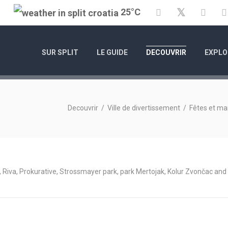
Twitter
25°C
Facebook
YouT
SUR SPLIT
LE GUIDE
DECOUVRIR
EXPLO
Decouvrir
/
Ville de divertissement
/
Fêtes et ma
 Riva, Prokurative, Strossmayer park, park Mertojak, Kolur Zvončac and