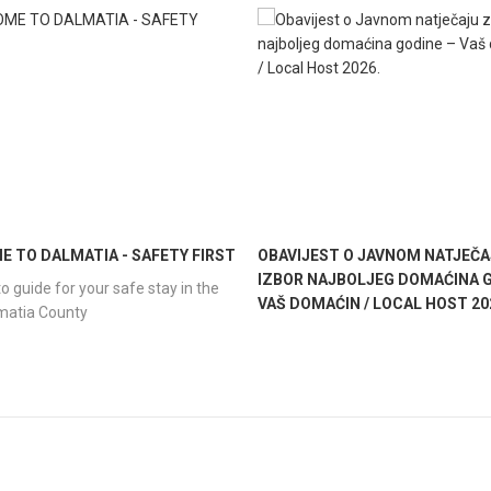
 TO DALMATIA - SAFETY FIRST
OBAVIJEST O JAVNOM NATJEČA
IZBOR NAJBOLJEG DOMAĆINA G
o guide for your safe stay in the
VAŠ DOMAĆIN / LOCAL HOST 20
lmatia County