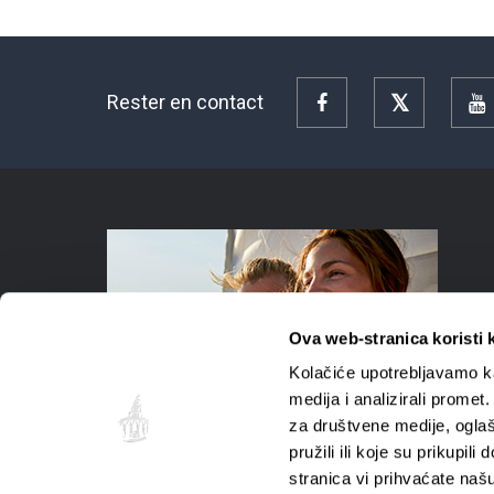
Rester en contact
Facebook
Twitter
Y
Ova web-stranica koristi 
Kolačiće upotrebljavamo ka
medija i analizirali promet
za društvene medije, oglaš
pružili ili koje su prikupil
stranica vi prihvaćate naš