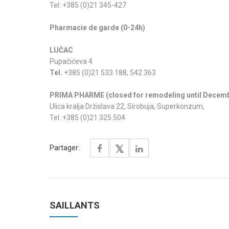
Tel: +385 (0)21 345-427
Pharmacie de garde (0-24h)
LUČAC
Pupačićeva 4
Tel.
+385 (0)21 533 188, 542 363
PRIMA PHARME (
closed for remodeling until Decemb
Ulica kralja Držislava 22, Sirobuja, Superkonzum,
Tel.:+385 (0)21 325 504
Partager:
SAILLANTS