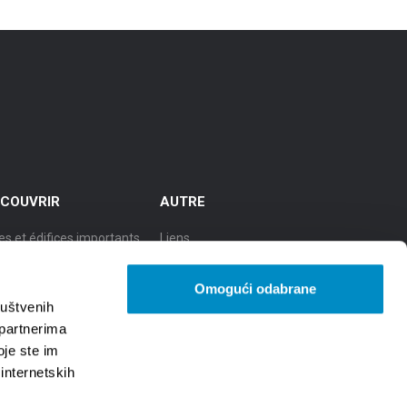
COUVRIR
AUTRE
es et édifices importants
Liens
cursions
TZGS
Omogući odabrane
le de culture
Cookie policy
ruštvenih
 partnerima
le de la gastronomie
GDPR
oje ste im
 internetskih
le de la beauté naturelle