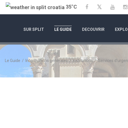
35°C
Twitter
Facebook
YouTu
SUR SPLIT
LE GUIDE
DECOUVRIR
EXPLO
Le Guide
/
Informations générales
/
Institutions
/
Services d'urge