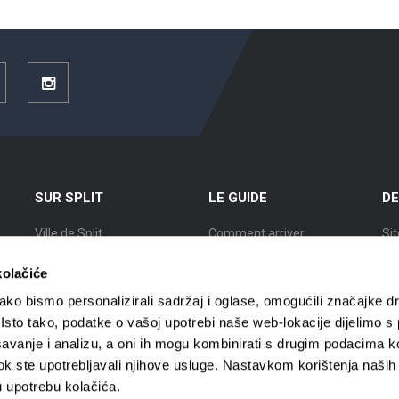
ouTube
Instagram
SUR SPLIT
LE GUIDE
DE
Ville de Split
Comment arriver
Sit
Position
Logement
Ex
kolačiće
L’Histoire de Split
Circulation en ville
Vil
ko bismo personalizirali sadržaj i oglase, omogućili značajke d
. Isto tako, podatke o vašoj upotrebi naše web-lokacije dijelimo s
Des Splitois renommés
Agences de voyages
Vil
avanje i analizu, a oni ih mogu kombinirati s drugim podacima k
i dok ste upotrebljavali njihove usluge. Nastavkom korištenja naših
Carte de Split
Guides touristiques
Vil
u upotrebu kolačića.