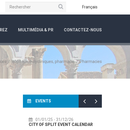
Rechercher
be
Instagram
Français
REZ
MULTIMÉDIA & PR
CONTACTEZ-NOUS
nces
/
Hôpitaux, polycliniques, pharmacie
/
Pharmacies
EVENTS
01/01/25
- 31/12/26
14/07/26
- 14/08/26
CITY OF SPLIT EVENT CALENDAR
72th SPLIT SUMMER FE