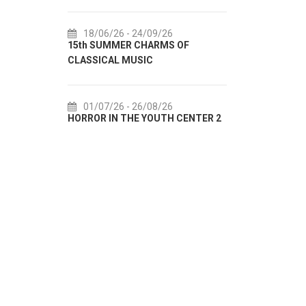
18/06/26
- 24/09/26
18/07/26
- 31/08/26
15th SUMMER CHARMS OF
Lito po domaću! - promo
CLASSICAL MUSIC
akcija Etnografskog mu
01/07/26
- 26/08/26
22/07/26
- 27/09/26
HORROR IN THE YOUTH CENTER 2
Summer colours of Split