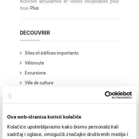
Activités amusantes et visites inoubliables pour
tous.
Plus
DECOUVRIR
Sites et édifices importants
Véloroute
Excursions
Ville de culture
Ville de la gastronomie
Ville de la beauté naturelle
Ville de sport
Ova web-stranica koristi kolačiće
Ville de divertissement
Kolačiće upotrebljavamo kako bismo personalizirali
Wellness et Spa
sadržaj i oglase, omogućili značajke društvenih medija i