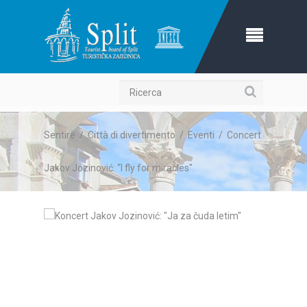
Ricerca
Sentire
/
Città di divertimento
/
Eventi
/
Concert
Jakov Jozinović: “I fly for miracles"