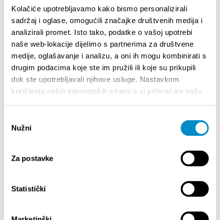
Kolačiće upotrebljavamo kako bismo personalizirali
sadržaj i oglase, omogućili značajke društvenih medija i
analizirali promet. Isto tako, podatke o vašoj upotrebi
naše web-lokacije dijelimo s partnerima za društvene
medije, oglašavanje i analizu, a oni ih mogu kombinirati s
STUPA NA SNAGU POČETKOM 2027.- VAŽNA
WELCO
drugim podacima koje ste im pružili ili koje su prikupili
INFORMACIJA – IZDAVANJE REGISTRACIJSKOG
dok ste upotrebljavali njihove usluge. Nastavkom
Your go
BROJA
korištenja naših internetskih stranica vi prihvaćate našu
Dalmat
upotrebu kolačića.
Odabir
Nužni
pristanka
Za postavke
Statistički
EVENTI
Marketinški