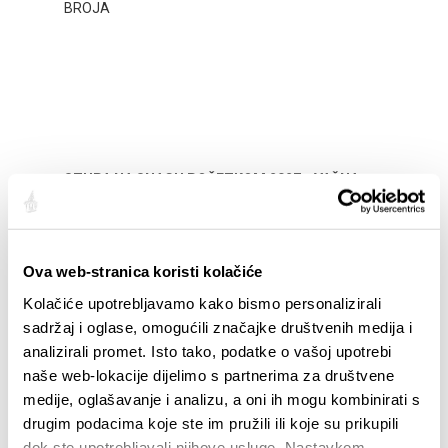
STUPA NA SNAGU POČETKOM 2027.- VAŽNA
WELCO
INFORMACIJA – IZDAVANJE REGISTRACIJSKOG
Your go
BROJA
Dalmat
Ova web-stranica koristi kolačiće
Kolačiće upotrebljavamo kako bismo personalizirali
sadržaj i oglase, omogućili značajke društvenih medija i
analizirali promet. Isto tako, podatke o vašoj upotrebi
naše web-lokacije dijelimo s partnerima za društvene
medije, oglašavanje i analizu, a oni ih mogu kombinirati s
drugim podacima koje ste im pružili ili koje su prikupili
dok ste upotrebljavali njihove usluge. Nastavkom