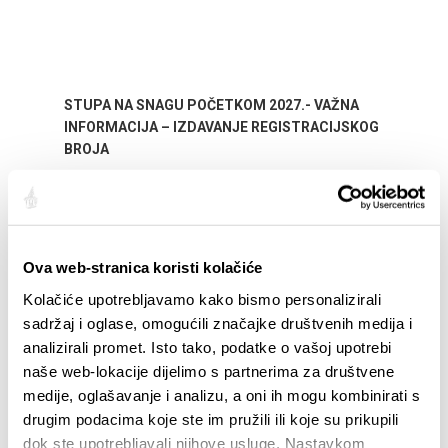
STUPA NA SNAGU POČETKOM 2027.- VAŽNA
WELCO
INFORMACIJA – IZDAVANJE REGISTRACIJSKOG
Your go
BROJA
Dalmat
Ova web-stranica koristi kolačiće
Kolačiće upotrebljavamo kako bismo personalizirali
sadržaj i oglase, omogućili značajke društvenih medija i
analizirali promet. Isto tako, podatke o vašoj upotrebi
naše web-lokacije dijelimo s partnerima za društvene
EVENTI
medije, oglašavanje i analizu, a oni ih mogu kombinirati s
drugim podacima koje ste im pružili ili koje su prikupili
01/01/25
- 31/12/26
14
dok ste upotrebljavali njihove usluge. Nastavkom