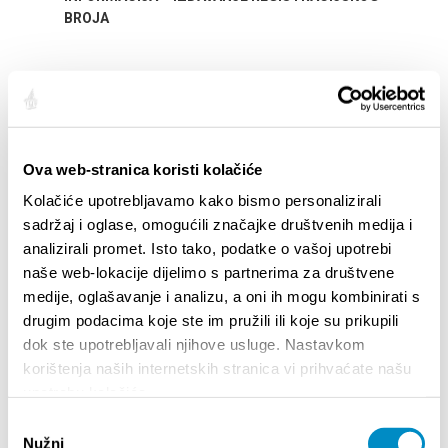
Your go
BROJA
Dalmat
Ova web-stranica koristi kolačiće
Kolačiće upotrebljavamo kako bismo personalizirali
sadržaj i oglase, omogućili značajke društvenih medija i
EVENTI
analizirali promet. Isto tako, podatke o vašoj upotrebi
naše web-lokacije dijelimo s partnerima za društvene
medije, oglašavanje i analizu, a oni ih mogu kombinirati s
01/01/25
- 31/12/26
14
drugim podacima koje ste im pružili ili koje su prikupili
CITY OF SPLIT EVENT CALENDAR
72th 
dok ste upotrebljavali njihove usluge. Nastavkom
korištenja naših internetskih stranica vi prihvaćate našu
upotrebu kolačića.
18/06/26
- 24/09/26
18
15th SUMMER CHARMS OF CLASSICAL
Lito p
Odabir
MUSIC
Etnog
Nužni
pristanka