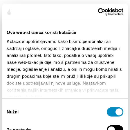
SALIENTI
Ova web-stranica koristi kolačiće
Kolačiće upotrebljavamo kako bismo personalizirali
sadržaj i oglase, omogućili značajke društvenih medija i
analizirali promet. Isto tako, podatke o vašoj upotrebi
naše web-lokacije dijelimo s partnerima za društvene
medije, oglašavanje i analizu, a oni ih mogu kombinirati s
drugim podacima koje ste im pružili ili koje su prikupili
dok ste upotrebljavali njihove usluge. Nastavkom
STUPA NA SNAGU POČETKOM 2027.- VAŽNA
WELCO
korištenja naših internetskih stranica vi prihvaćate našu
INFORMACIJA – IZDAVANJE REGISTRACIJSKOG
upotrebu kolačića.
Your go
BROJA
Dalmat
Odabir
Nužni
pristanka
Za postavke