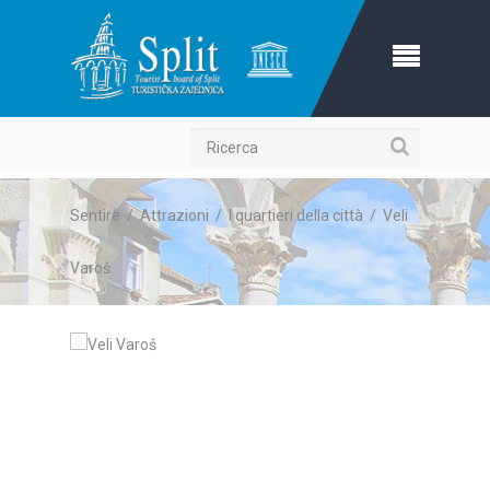
Ricerca
Sentire
/
Attrazioni
/
I quartieri della città
/
Veli
Varoš