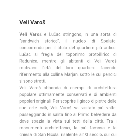
Veli Varoš
Veli Varoš
e Lučac stringono, in una sorta di
“sandwich storico”, il nucleo di Spalato,
concorrendo per il titolo del quartiere più antico.
Lučac si fregia del toponimo protoillirico di
Radunica, mentre gli abitanti di Veli Varoš
motivano l’età del loro quartiere facendo
riferimento alla collina Marjan, sotto le cui pendici
si sono stretti.
Veli Varoš abbonda di esempi di architettura
popolare ottimamente conservati e di ambienti
popolari originali. Per scoprire il gioco di pietre delle
sue erte calli, Veli Varoš va visitato più volte,
passeggiando in salita fino al Primo belvedere da
dove spazia la vista sui tetti della città. Tra i
monumenti architettonici, la più famosa è la
chiesa di San Nicola, risalente all’XI secolo, sul cui