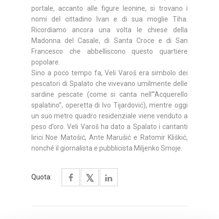
portale, accanto alle figure leonine, si trovano i
nomi del cittadino Ivan e di sua moglie Tiha.
Ricordiamo ancora una volta le chiese della
Madonna del Casale, di Santa Croce e di San
Francesco che abbelliscono questo quartiere
popolare.
Sino a poco tempo fa, Veli Varoš era simbolo dei
pescatori di Spalato che vivevano umilmente delle
sardine pescate (come si canta nell’”Acquerello
spalatino”, operetta di Ivo Tijardović), mentre oggi
un suo metro quadro residenziale viene venduto a
peso d’oro. Veli Varoš ha dato a Spalato i cantanti
lirici Noe Matošić, Ante Marušić e Ratomir Kliškić,
nonché il giornalista e pubblicista Miljenko Smoje.
Quota: