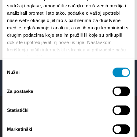
sadržaj i oglase, omogućili značajke društvenih medija i
analizirali promet. Isto tako, podatke o vašoj upotrebi
01/07/26
- 26/08/26
22
naše web-lokacije dijelimo s partnerima za društvene
HORROR IN THE YOUTH CENTER 2
Summer
medije, oglašavanje i analizu, a oni ih mogu kombinirati s
drugim podacima koje ste im pružili ili koje su prikupili
dok ste upotrebljavali njihove usluge. Nastavkom
korištenja naših internetskih stranica vi prihvaćate našu
upotrebu kolačića.
Odabir
Nužni
pristanka
Facebook
Twitter
YouTube
Instagram
Za postavke
Statistički
Marketinški