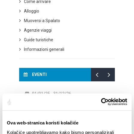
Come arrivare
Alloggio
Muoversi a Spalato
Agenzie viaggi
Guide turistiche
Informazioni generali
EVENTI
01/01/25
- 31/12/26
14
CITY OF SPLIT EVENT CALENDAR
72th 
18/06/26
- 24/09/26
18
Ova web-stranica koristi kolačiće
15th SUMMER CHARMS OF CLASSICAL
Lito p
MUSIC
Etnog
Kolačiće upotrebljavamo kako bismo personalizirali