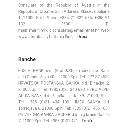
Consulate of the Republic of Austria in the
Republic of Croatia, Split Address: Klaićeva poljana
1, 21000 Split Phone: +385 21 322 535; +385 91
132 3600 E-
mail: marin.mrklic.consulate@email.htnet.hr Web:
www.atembassy.hr Sanja Širić, ...
Di più
Banche
ERSTE BANK d.d. (Erste&Steiermärkische Bank
d.d.) Gundulićeva 40a, 21000 Split Tel.: 072 37 4530
HRVATSKA POŠTANSKA BANKA d.d. Bihaćka 2,
21000, Split Tel: +385 (0)21 340 623 HYPO ALPE-
ADRIA-BANK d.d. Poljička cesta 39, 21000, Split
Tel: +385 (0)21 434 100 IMEX BANKA d.d.
Tolstojeva 6, 21000 Split Tel: +385 (0)21 406 100
PRIVREDNA BANKA ZAGREB d.d. Trg braće Radića
7, 21000 Split Tel: +385 (0)21 421 ...
Di più