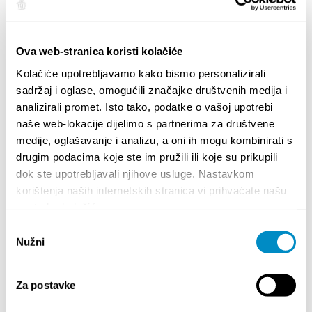
Biblioteche
Biblioteca Città e Biblioteca Universitaria a Spalato.
Ova web-stranica koristi kolačiće
Di più
Kolačiće upotrebljavamo kako bismo personalizirali
sadržaj i oglase, omogućili značajke društvenih medija i
analizirali promet. Isto tako, podatke o vašoj upotrebi
GUIDA TURISTICA
naše web-lokacije dijelimo s partnerima za društvene
medije, oglašavanje i analizu, a oni ih mogu kombinirati s
drugim podacima koje ste im pružili ili koje su prikupili
Come arrivare
dok ste upotrebljavali njihove usluge. Nastavkom
Alloggio
korištenja naših internetskih stranica vi prihvaćate našu
Muoversi a Spalato
upotrebu kolačića.
Agenzie viaggi
Odabir
Nužni
pristanka
Guide turistiche
Informazioni generali
Za postavke