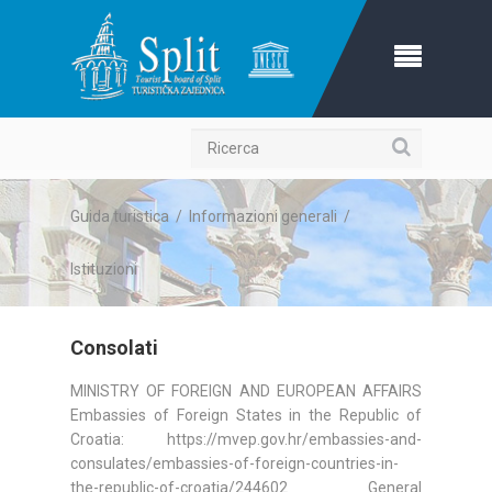
Ricerca
Guida turistica
/
Informazioni generali
/
Istituzioni
Consolati
MINISTRY OF FOREIGN AND EUROPEAN AFFAIRS
Embassies of Foreign States in the Republic of
Croatia: https://mvep.gov.hr/embassies-and-
consulates/embassies-of-foreign-countries-in-
the-republic-of-croatia/244602 General