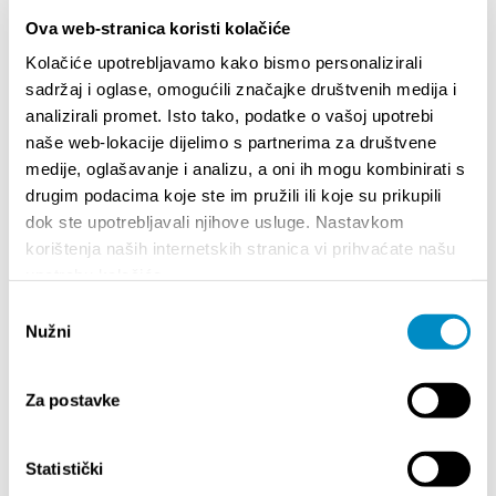
Prikupljeni podaci će se koristiti isključivo u svrhu
Ova web-stranica koristi kolačiće
istraživanja i razvoja turizma.
Kolačiće upotrebljavamo kako bismo personalizirali
sadržaj i oglase, omogućili značajke društvenih medija i
Zahvaljujemo na sudjelovanju i doprinosu!
analizirali promet. Isto tako, podatke o vašoj upotrebi
naše web-lokacije dijelimo s partnerima za društvene
medije, oglašavanje i analizu, a oni ih mogu kombinirati s
Partager:
drugim podacima koje ste im pružili ili koje su prikupili
dok ste upotrebljavali njihove usluge. Nastavkom
korištenja naših internetskih stranica vi prihvaćate našu
upotrebu kolačića.
SAILLANTS
Odabir
Nužni
pristanka
Za postavke
Statistički