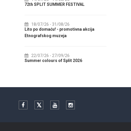
72th SPLIT SUMMER FESTIVAL
Cultu
AUGUS
18/07/26
- 31/08/26
CAL
Lito po domaću! - promotivna akcija
01
Etnografskog muzeja
EXHIB
22/07/26
- 27/09/26
01
Summer colours of Split 2026
Summer
Facebook
Twitter
YouTube
Instagram