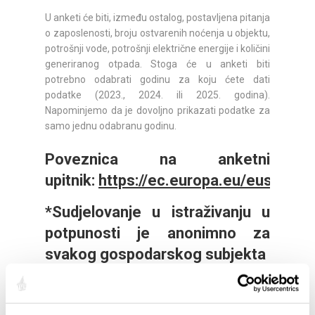
U anketi će biti, između ostalog, postavljena pitanja
o zaposlenosti, broju ostvarenih noćenja u objektu,
potrošnji vode, potrošnji električne energije i količini
generiranog otpada. Stoga će u anketi biti
potrebno odabrati godinu za koju ćete dati
podatke (2023., 2024. ili 2025. godina).
Napominjemo da je dovoljno prikazati podatke za
samo jednu odabranu godinu.
Poveznica na anketni
upitnik:
https://ec.europa.eu/eusurvey
*Sudjelovanje u istraživanju u
potpunosti je anonimno za
svakog gospodarskog subjekta
Vaše mišljenje nam je izuzetno važno, a
ispunjavanje upitnika traje samo nekoliko minuta.