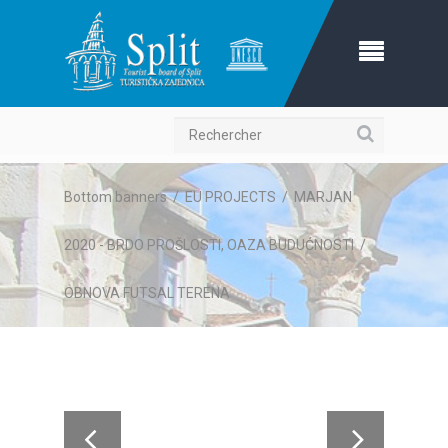
Recherche
Bottom banners
/
EU PROJECTS
/
MARJAN
2020 - BRDO PROŠLOSTI, OAZA BUDUĆNOSTI
/
OBNOVA FUTSAL TERENA