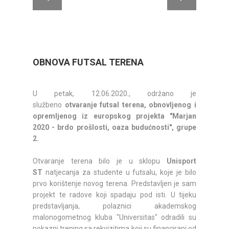
OBNOVA FUTSAL TERENA
U petak, 12.06.2020., održano je
službeno
otvaranje futsal terena, obnovljenog i
opremljenog iz europskog projekta "Marjan
2020 - brdo prošlosti, oaza budućnosti", grupe
2.
Otvaranje terena bilo je u sklopu
Unisport
ST
natjecanja za studente u futsalu, koje je bilo
prvo korištenje novog terena. Predstavljen je sam
projekt te radove koji spadaju pod isti. U tijeku
predstavljanja, polaznici akademskog
malonogometnog kluba "Universitas" odradili su
pokazni trening sa rekvizitima koji su financirani od