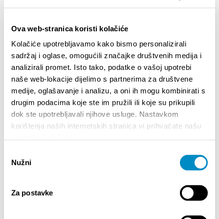
Ova web-stranica koristi kolačiće
Kolačiće upotrebljavamo kako bismo personalizirali
sadržaj i oglase, omogućili značajke društvenih medija i
analizirali promet. Isto tako, podatke o vašoj upotrebi
STUPA NA SNAGU POČETKOM 2027.- VAŽNA
WELCO
naše web-lokacije dijelimo s partnerima za društvene
INFORMACIJA – IZDAVANJE REGISTRACIJSKOG
medije, oglašavanje i analizu, a oni ih mogu kombinirati s
Your go
BROJA
Dalmat
drugim podacima koje ste im pružili ili koje su prikupili
dok ste upotrebljavali njihove usluge. Nastavkom
korištenja naših internetskih stranica vi prihvaćate našu
upotrebu kolačića.
Odabir
Nužni
pristanka
Za postavke
EVENTS