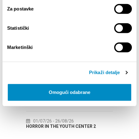
B2B
Za postavke
Statistički
EVENTS
Marketinški
01/01/25
- 31/12/26
14
CITY OF SPLIT EVENT CALENDAR
72th 
Prikaži detalje
18/06/26
- 24/09/26
18
Omogući odabrane
15th SUMMER CHARMS OF CLASSICAL
Lito p
MUSIC
Etnog
01/07/26
- 26/08/26
22
HORROR IN THE YOUTH CENTER 2
Summer