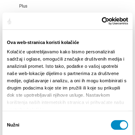
Plus
Prijava i boravak raseljenih osoba iz
Ukrajine
Ova web-stranica koristi kolačiće
Plus
Kolačiće upotrebljavamo kako bismo personalizirali
sadržaj i oglase, omogućili značajke društvenih medija i
analizirali promet. Isto tako, podatke o vašoj upotrebi
2022.
naše web-lokacije dijelimo s partnerima za društvene
medije, oglašavanje i analizu, a oni ih mogu kombinirati s
Plus
drugim podacima koje ste im pružili ili koje su prikupili
dok ste upotrebljavali njihove usluge. Nastavkom
korištenja naših internetskih stranica vi prihvaćate našu
upotrebu kolačića.
<<
1
2
3
>>
Odabir
Nužni
pristanka