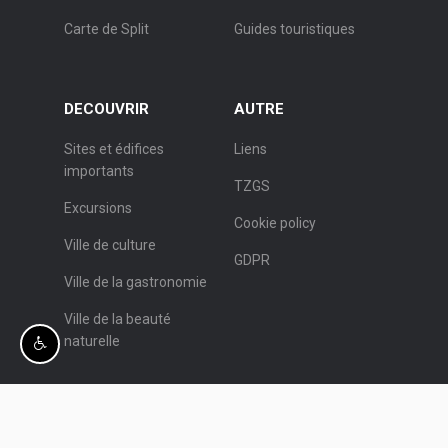
Carte de Split
Guides touristiques
DECOUVRIR
AUTRE
Sites et édifices
Liens
importants
TZGS
Excursions
Cookie policy
Ville de culture
GDPR
Ville de la gastronomie
Ville de la beauté
naturelle
© Office de Tourisme de Split.