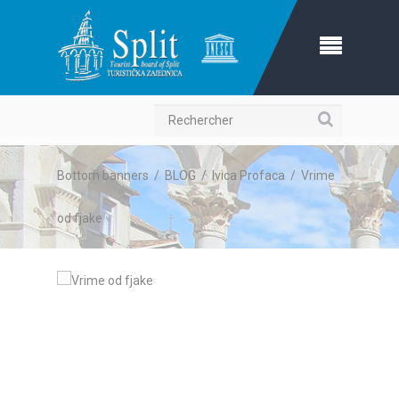
Recherche
Bottom banners
/
BLOG
/
Ivica Profaca
/
Vrime
od fjake