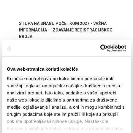
STUPA NA SNAGU POČETKOM 2027.- VAŽNA
WELCO
INFORMACIJA – IZDAVANJE REGISTRACIJSKOG
Your go
BROJA
Dalmat
Ova web-stranica koristi kolačiće
Kolačiće upotrebljavamo kako bismo personalizirali
sadržaj i oglase, omogućili značajke društvenih medija i
analizirali promet. Isto tako, podatke o vašoj upotrebi
naše web-lokacije dijelimo s partnerima za društvene
EVENTS
medije, oglašavanje i analizu, a oni ih mogu kombinirati s
drugim podacima koje ste im pružili ili koje su prikupili
dok ste upotrebljavali njihove usluge. Nastavkom
01/01/25
- 31/12/26
14
CITY OF SPLIT EVENT CALENDAR
72th 
korištenja naših internetskih stranica vi prihvaćate našu