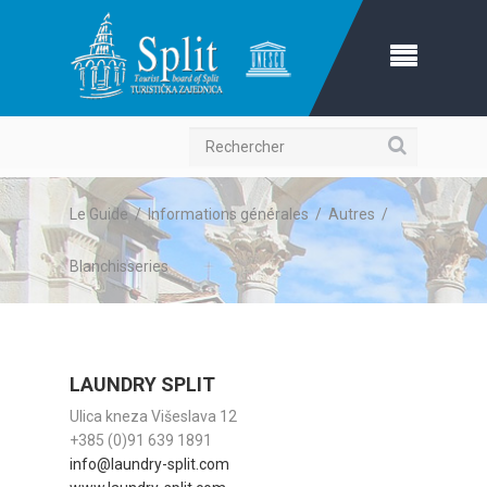
Recherche
Le Guide
/
Informations générales
/
Autres
/
Blanchisseries
LAUNDRY SPLIT
Ulica kneza Višeslava 12
+385 (0)91 639 1891
info@laundry-split.com