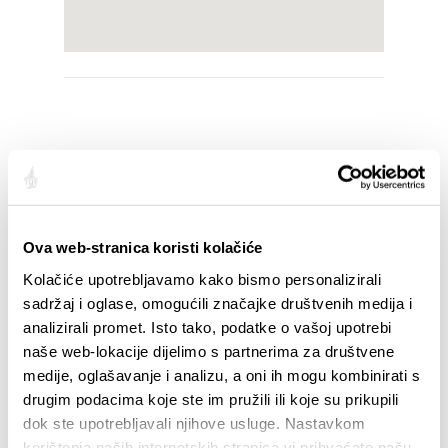
PRALO LAUNDRY
Kninska 32
+385 (0)91 609 9480
pralo.laundry@gmail.com
Ova web-stranica koristi kolačiće
Kolačiće upotrebljavamo kako bismo personalizirali
sadržaj i oglase, omogućili značajke društvenih medija i
analizirali promet. Isto tako, podatke o vašoj upotrebi
naše web-lokacije dijelimo s partnerima za društvene
medije, oglašavanje i analizu, a oni ih mogu kombinirati s
drugim podacima koje ste im pružili ili koje su prikupili
dok ste upotrebljavali njihove usluge. Nastavkom
korištenja naših internetskih stranica vi prihvaćate našu