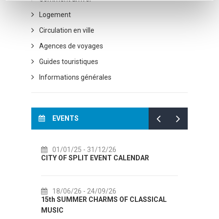
Logement
Circulation en ville
Agences de voyages
Guides touristiques
Informations générales
EVENTS
2/26
14/07/26
- 14/08/26
ENT CALENDAR
72th SPLIT SUMMER FESTIVAL
9/26
18/07/26
- 31/08/26
RMS OF CLASSICAL
Lito po domaću! - promotivna akcija
Etnografskog muzeja