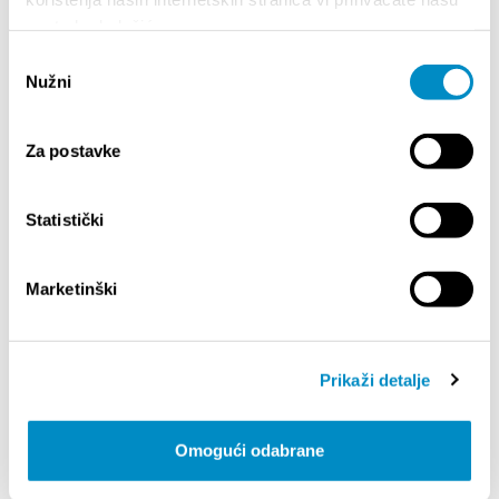
upotrebu kolačića.
Odabir
PRIMUS VERUM - SELF-SERVICE
Nužni
pristanka
Nelipića 2
+385 (0)91 141 5769
Za postavke
Statistički
Marketinški
Prikaži detalje
LE GUIDE
Omogući odabrane
Comment arriver