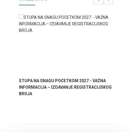
STUPA NA SNAGU POČETKOM 2027.- VAŽNA
WELCO
INFORMACIJA – IZDAVANJE REGISTRACIJSKOG
Your go
BROJA
Dalmat