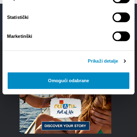
Statistički
Facebook
Twitter
YouTube
Instagram
Marketinški
Prikaži detalje
Omogući odabrane