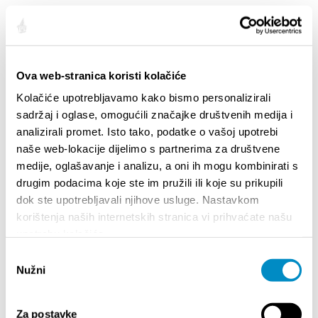
EVENTS
Ova web-stranica koristi kolačiće
Kolačiće upotrebljavamo kako bismo personalizirali
01/01/25
- 31/12/26
14
sadržaj i oglase, omogućili značajke društvenih medija i
CITY OF SPLIT EVENT CALENDAR
72th 
analizirali promet. Isto tako, podatke o vašoj upotrebi
naše web-lokacije dijelimo s partnerima za društvene
medije, oglašavanje i analizu, a oni ih mogu kombinirati s
18/06/26
- 24/09/26
18
drugim podacima koje ste im pružili ili koje su prikupili
15th SUMMER CHARMS OF CLASSICAL
Lito p
dok ste upotrebljavali njihove usluge. Nastavkom
MUSIC
Etnog
korištenja naših internetskih stranica vi prihvaćate našu
upotrebu kolačića.
01/07/26
- 26/08/26
22
Odabir
HORROR IN THE YOUTH CENTER 2
Summer
Nužni
pristanka
Za postavke