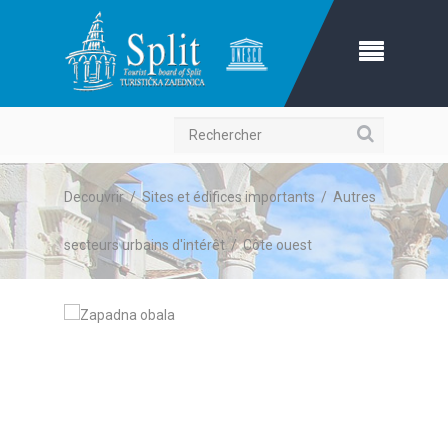
Recherche
Decouvrir
/
Sites et édifices importants
/
Autres
secteurs urbains d'intérêt
/
Côte ouest