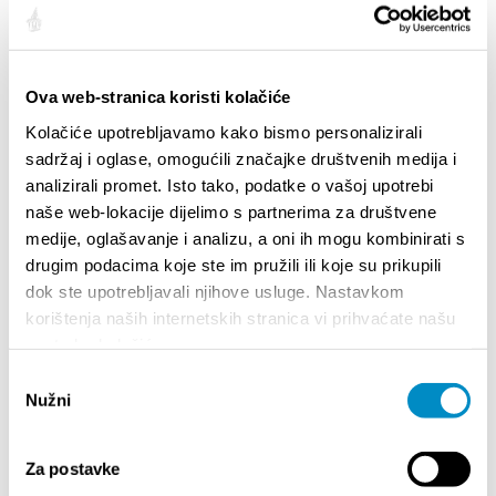
Ova web-stranica koristi kolačiće
Kolačiće upotrebljavamo kako bismo personalizirali
STUPA NA SNAGU POČETKOM 2027.- VAŽNA
WELCO
sadržaj i oglase, omogućili značajke društvenih medija i
INFORMACIJA – IZDAVANJE REGISTRACIJSKOG
Your go
analizirali promet. Isto tako, podatke o vašoj upotrebi
BROJA
Dalmat
naše web-lokacije dijelimo s partnerima za društvene
medije, oglašavanje i analizu, a oni ih mogu kombinirati s
drugim podacima koje ste im pružili ili koje su prikupili
dok ste upotrebljavali njihove usluge. Nastavkom
korištenja naših internetskih stranica vi prihvaćate našu
upotrebu kolačića.
Odabir
Nužni
pristanka
EVENTS
Za postavke