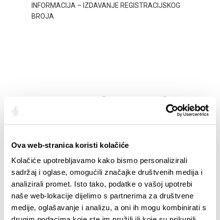
STUPA NA SNAGU POČETKOM 2027.- VAŽNA
WELCO
INFORMACIJA – IZDAVANJE REGISTRACIJSKOG
Your go
BROJA
Dalmat
Ova web-stranica koristi kolačiće
Kolačiće upotrebljavamo kako bismo personalizirali
sadržaj i oglase, omogućili značajke društvenih medija i
analizirali promet. Isto tako, podatke o vašoj upotrebi
naše web-lokacije dijelimo s partnerima za društvene
medije, oglašavanje i analizu, a oni ih mogu kombinirati s
drugim podacima koje ste im pružili ili koje su prikupili