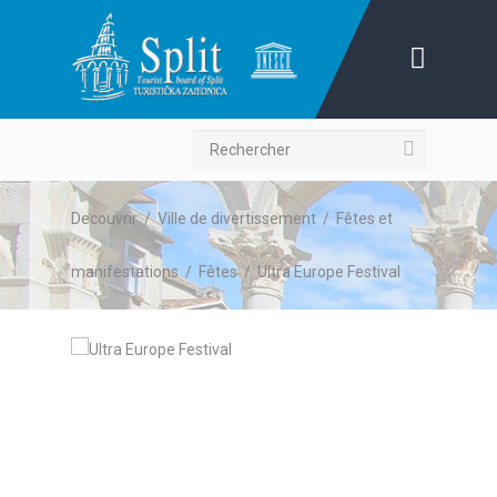
Recherche
Decouvrir
/
Ville de divertissement
/
Fêtes et
manifestations
/
Fêtes
/
Ultra Europe Festival