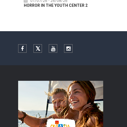
01/07/26
- 26/08/26
22
HORROR IN THE YOUTH CENTER 2
Summer
Facebook
Twitter
YouTube
Instagram