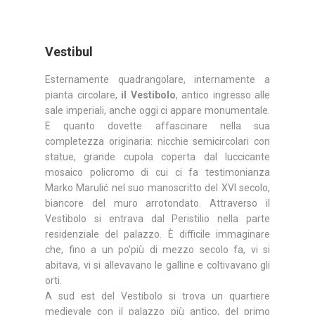
Vestibul
Esternamente quadrangolare, internamente a
pianta circolare,
il Vestibolo
, antico ingresso alle
sale imperiali, anche oggi ci appare monumentale.
E quanto dovette affascinare nella sua
completezza originaria: nicchie semicircolari con
statue, grande cupola coperta dal luccicante
mosaico policromo di cui ci fa testimonianza
Marko Marulić nel suo manoscritto del XVI secolo,
biancore del muro arrotondato. Attraverso il
Vestibolo si entrava dal Peristilio nella parte
residenziale del palazzo. È difficile immaginare
che, fino a un po'più di mezzo secolo fa, vi si
abitava, vi si allevavano le galline e coltivavano gli
orti.
A sud est del Vestibolo si trova un quartiere
medievale con il palazzo più antico, del primo