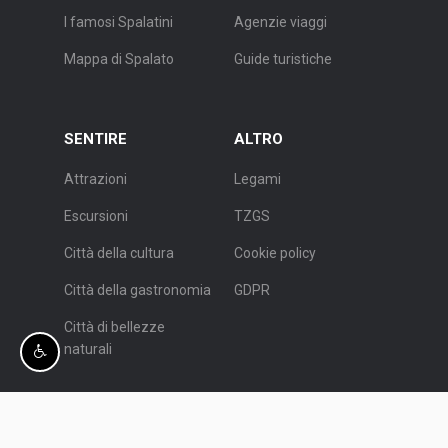
I famosi Spalatini
Agenzie viaggi
Mappa di Spalato
Guide turistiche
SENTIRE
ALTRO
Attrazioni
Legami
Escursioni
TZGS
Città della cultura
Cookie policy
Città della gastronomia
GDPR
Città di bellezze
naturali
© L' ente del Turismo di Spalato.