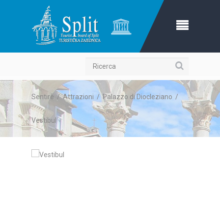
Ricerca
Sentire
/
Attrazioni
/
Palazzo di Diocleziano
/
Vestibul