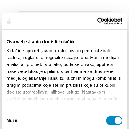
SALIENTI
Ova web-stranica koristi kolačiće
Kolačiće upotrebljavamo kako bismo personalizirali
sadržaj i oglase, omogućili značajke društvenih medija i
analizirali promet. Isto tako, podatke o vašoj upotrebi
naše web-lokacije dijelimo s partnerima za društvene
medije, oglašavanje i analizu, a oni ih mogu kombinirati s
drugim podacima koje ste im pružili ili koje su prikupili
dok ste upotrebljavali njihove usluge. Nastavkom
korištenja naših internetskih stranica vi prihvaćate našu
upotrebu kolačića.
STUPA NA SNAGU POČETKOM 2027.- VAŽNA
WELCO
INFORMACIJA – IZDAVANJE REGISTRACIJSKOG
Odabir
Your go
BROJA
Nužni
pristanka
Dalmat