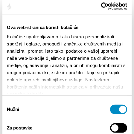
Ova web-stranica koristi kolačiće
Kolačiće upotrebljavamo kako bismo personalizirali
sadržaj i oglase, omogućili značajke društvenih medija i
analizirali promet. Isto tako, podatke o vašoj upotrebi
naše web-lokacije dijelimo s partnerima za društvene
medije, oglašavanje i analizu, a oni ih mogu kombinirati s
drugim podacima koje ste im pružili ili koje su prikupili
dok ste upotrebljavali njihove usluge. Nastavkom
STUPA NA SNAGU POČETKOM 2027.- VAŽNA
WELCO
INFORMACIJA – IZDAVANJE REGISTRACIJSKOG
korištenja naših internetskih stranica vi prihvaćate našu
Your go
BROJA
upotrebu kolačića.
Dalmat
Odabir
Nužni
pristanka
Za postavke