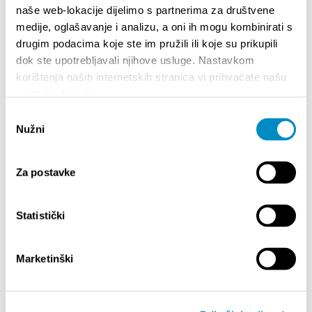
naše web-lokacije dijelimo s partnerima za društvene
medije, oglašavanje i analizu, a oni ih mogu kombinirati s
drugim podacima koje ste im pružili ili koje su prikupili
dok ste upotrebljavali njihove usluge. Nastavkom
korištenja naših internetskih stranica vi prihvaćate našu
upotrebu kolačića.
Odabir
Nužni
pristanka
Za postavke
STUPA NA SNAGU POČETKOM 2027. - VAŽNA
WELCO
INFORMACIJA – IZDAVANJE REGISTRACIJSKOG
Your go
BROJA
Dalmat
Statistički
Marketinški