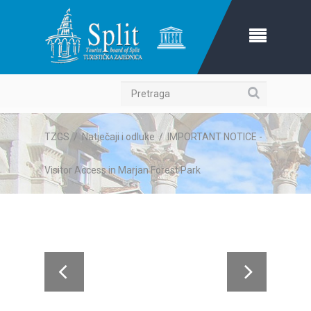
Pretraga
TZGS
/
Natječaji i odluke
/
IMPORTANT NOTICE -
Visitor Access in Marjan Forest Park