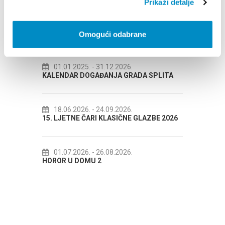
Prikaži detalje
Omogući odabrane
DOGAĐANJA
31.12.2026.
14.07.2026.
- 14.08.2026.
ĐANJA GRADA SPLITA
72. SPLITSKO LJETO
24.09.2026.
18.07.2026.
- 31.08.2026.
I KLASIČNE GLAZBE 2026
Lito po domaću! - promotivna akcija
Etnografskog muzeja
26.08.2026.
2
22.07.2026.
- 27.09.2026.
Spli'ski litnji koluri 2026