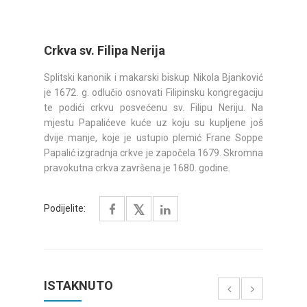
Crkva sv. Filipa Nerija
Splitski kanonik i makarski biskup Nikola Bjanković
je 1672. g. odlučio osnovati Filipinsku kongregaciju
te podići crkvu posvećenu sv. Filipu Neriju. Na
mjestu Papalićeve kuće uz koju su kupljene još
dvije manje, koje je ustupio plemić Frane Soppe
Papalić izgradnja crkve je započela 1679. Skromna
pravokutna crkva završena je 1680. godine.
Podijelite:
ISTAKNUTO