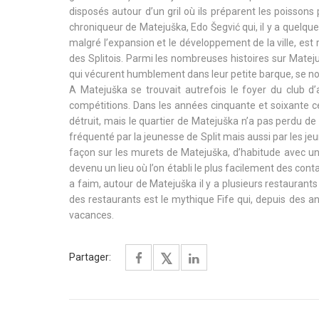
disposés autour d’un gril où ils préparent les poisso
chroniqueur de Matejuška, Edo Šegvić qui, il y a quelqu
malgré l’expansion et le développement de la ville, est
des Splitois. Parmi les nombreuses histoires sur Matej
qui vécurent humblement dans leur petite barque, se nour
A Matejuška se trouvait autrefois le foyer du club d
compétitions. Dans les années cinquante et soixante ce
détruit, mais le quartier de Matejuška n’a pas perdu de
fréquenté par la jeunesse de Split mais aussi par les je
façon sur les murets de Matejuška, d’habitude avec une
devenu un lieu où l’on établi le plus facilement des cont
a faim, autour de Matejuška il y a plusieurs restauran
des restaurants est le mythique Fife qui, depuis des ann
vacances.
Partager: