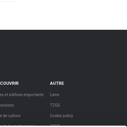
COUVRIR
AUTRE
es et édifices importants
Liens
cursions
TZGS
le de culture
Cookie policy
le de la gastronomie
GDPR