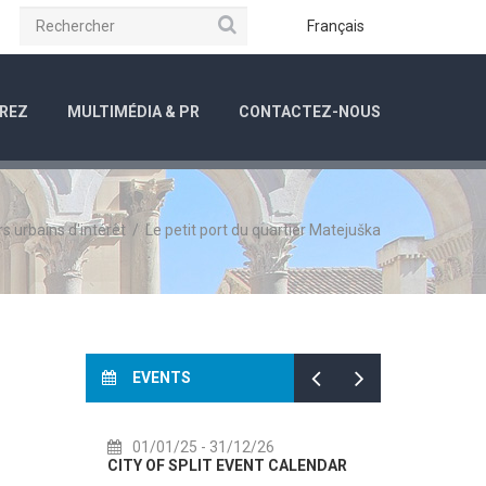
Rechercher
be
Instagram
Français
REZ
MULTIMÉDIA & PR
CONTACTEZ-NOUS
s urbains d'intérêt
/
Le petit port du quartier Matejuška
EVENTS
01/01/25
- 31/12/26
14/07/26
- 14/08/26
CITY OF SPLIT EVENT CALENDAR
72th SPLIT SUMMER FE