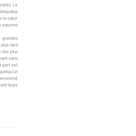
mates. Le
Matejuška,
ns le cœur
rs pauvres
x grandes
 plus tard
u des plus
eyant sans
t port est
 quelqu’un
us renommé
sent leurs