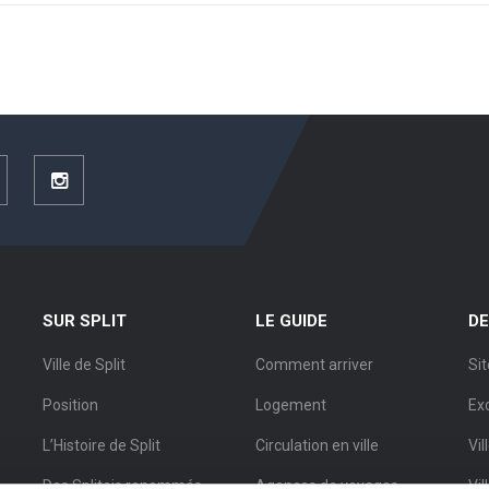
ouTube
Instagram
SUR SPLIT
LE GUIDE
DE
Ville de Split
Comment arriver
Sit
Position
Logement
Ex
L’Histoire de Split
Circulation en ville
Vil
Des Splitois renommés
Agences de voyages
Vil