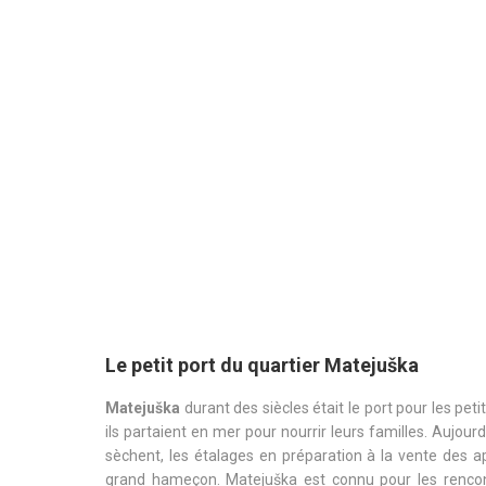
Le petit port du quartier Matejuška
Matejuška
durant des siècles était le port pour les pet
ils partaient en mer pour nourrir leurs familles. Aujour
sèchent, les étalages en préparation à la vente des 
grand hameçon. Matejuška est connu pour les rencon