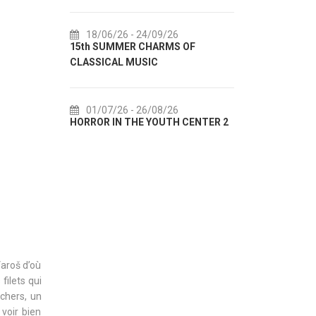
18/06/26
- 24/09/26
18/07/26
- 31/08/26
15th SUMMER CHARMS OF
Lito po domaću! - promo
CLASSICAL MUSIC
akcija Etnografskog mu
01/07/26
- 26/08/26
22/07/26
- 27/09/26
HORROR IN THE YOUTH CENTER 2
Summer colours of Split
Varoš d’où
filets qui
chers, un
voir bien