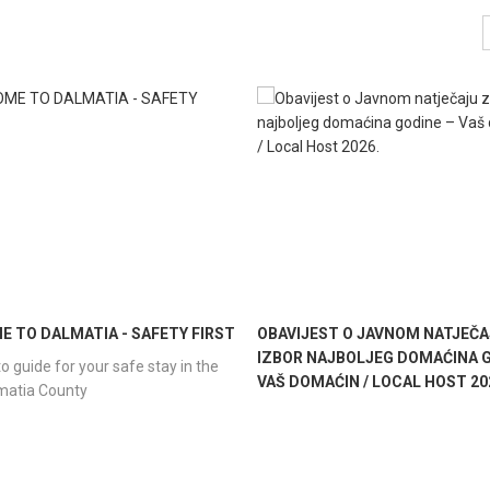
 TO DALMATIA - SAFETY FIRST
OBAVIJEST O JAVNOM NATJEČA
IZBOR NAJBOLJEG DOMAĆINA G
o guide for your safe stay in the
VAŠ DOMAĆIN / LOCAL HOST 20
lmatia County