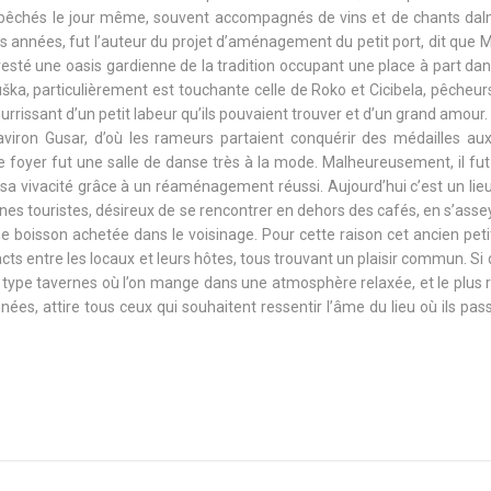
ns pêchés le jour même, souvent accompagnés de vins et de chants dal
es années, fut l’auteur du projet d’aménagement du petit port, dit que 
 resté une oasis gardienne de la tradition occupant une place à part da
uška, particulièrement est touchante celle de Roko et Cicibela, pêcheu
rissant d’un petit labeur qu’ils pouvaient trouver et d’un grand amour.
’aviron Gusar, d’où les rameurs partaient conquérir des médailles au
 foyer fut une salle de danse très à la mode. Malheureusement, il fut
 sa vivacité grâce à un réaménagement réussi. Aujourd’hui c’est un lie
unes touristes, désireux de se rencontrer en dehors des cafés, en s’ass
 boisson achetée dans le voisinage. Pour cette raison cet ancien peti
acts entre les locaux et leurs hôtes, tous trouvant un plaisir commun. Si
ts type tavernes où l’on mange dans une atmosphère relaxée, et le pl
ées, attire tous ceux qui souhaitent ressentir l’âme du lieu où ils pas