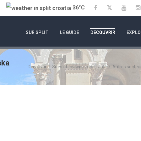
36°C
Twitter
Facebook
YouTu
SUR SPLIT
LE GUIDE
DECOUVRIR
EXPLO
ška
Decouvrir
/
Sites et édifices importants
/
Autres secteur