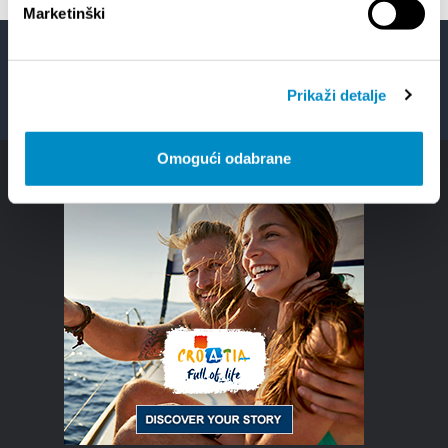
Marketinški
Facebook
Twitter
YouTube
Instagram
Prikaži detalje
Omogući odabrane