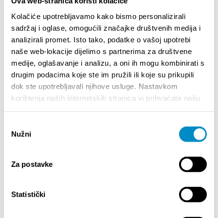
Ova web-stranica koristi kolačiće
Kolačiće upotrebljavamo kako bismo personalizirali
sadržaj i oglase, omogućili značajke društvenih medija i
analizirali promet. Isto tako, podatke o vašoj upotrebi
EVENTOS
naše web-lokacije dijelimo s partnerima za društvene
medije, oglašavanje i analizu, a oni ih mogu kombinirati s
drugim podacima koje ste im pružili ili koje su prikupili
01/01/25
- 31/12/26
14/07
dok ste upotrebljavali njihove usluge. Nastavkom
CITY OF SPLIT EVENT CALENDAR
72th SPL
korištenja naših internetskih stranica vi prihvaćate našu
upotrebu kolačića.
18/06/26
- 24/09/26
18/07
Odabir
15th SUMMER CHARMS OF CLASSICAL
Lito po d
Nužni
pristanka
MUSIC
Etnograf
Za postavke
01/07/26
- 26/08/26
22/07
HORROR IN THE YOUTH CENTER 2
Summer co
Statistički