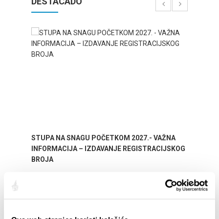
DESTACADO
STUPA NA SNAGU POČETKOM 2027.- VAŽNA
WELCO
INFORMACIJA – IZDAVANJE REGISTRACIJSKOG
Your go
BROJA
Dalmat